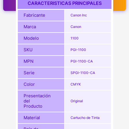
CARACTERISTICAS PRINCIPALES
Fabricante
Canon Inc
Marca
Canon
Modelo
1100
SKU
PGI-1100
MPN
PGI-1100-CA
Serie
SPGI-1100-CA
Color
CMYK
Presentación
del
Original
Producto
Material
Cartucho de Tinta