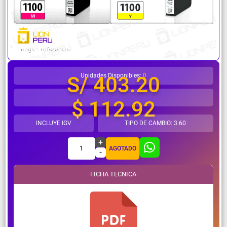
¿Necesitas ayuda?
Unidades Disponibles:
0
S/ 403.20
$ 112.92
INCLUYE IGV
TIPO DE CAMBIO: 3.60
+
1
AGOTADO
-
FICHA TECNICA