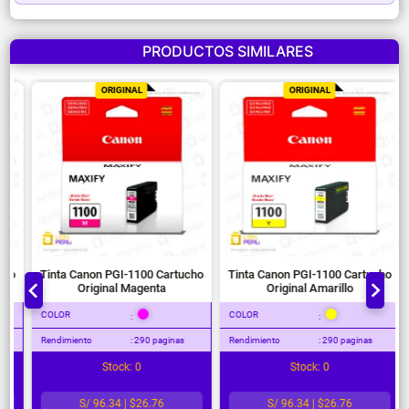
PRODUCTOS SIMILARES
ORIGINAL
ORIGINAL
Tinta Canon PGI-1100 Cartucho
Tinta Canon PGI-1100 Cartucho
T
Original Magenta
Original Amarillo
COLOR
COLOR
C
:
:
Rendimiento
: 290 paginas
Rendimiento
: 290 paginas
Re
Stock: 0
Stock: 0
S/ 96.34 | $26.76
S/ 96.34 | $26.76