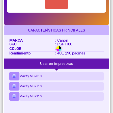
CARACTERÍSTICAS PRINCIPALES
MARCA
: Canon
SKU
: PGI-1100
COLOR
:
Rendimiento
: 400, 290 paginas
Usar en impresoras
Maxify MB2010
Maxify MB2710
Maxify MB2110