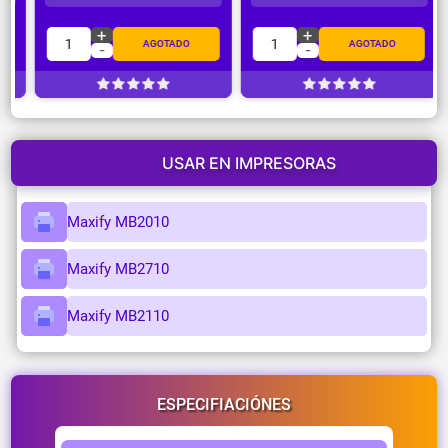
+
+
1
1
AGOTADO
AGOTADO
-
-
USAR EN IMPRESORAS
Maxify MB2010
Maxify MB2710
Maxify MB2110
ESPECIFIACIÓNES