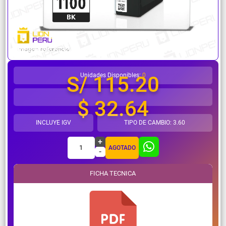
¿Necesitas ayuda?
Unidades Disponibles:
0
S/ 115.20
$ 32.64
INCLUYE IGV
TIPO DE CAMBIO: 3.60
+
1
AGOTADO
-
FICHA TECNICA