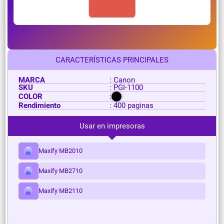
CARACTERÍSTICAS PRINCIPALES
MARCA
: Canon
SKU
: PGI-1100
COLOR
:
Rendimiento
: 400 paginas
Usar en impresoras
Maxify MB2010
Maxify MB2710
Maxify MB2110