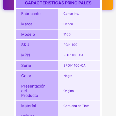
CARACTERISTICAS PRINCIPALES
Fabricante
Canon Inc.
Marca
Canon
Modelo
1100
SKU
PGI-1100
MPN
PGI-1100-CA
Serie
SPGI-1100-CA
Color
Negro
Presentación
del
Original
Producto
Material
Cartucho de Tinta