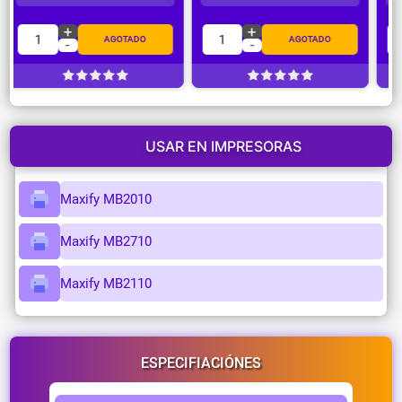
+
+
1
1
AGOTADO
AGOTADO
-
-
USAR EN IMPRESORAS
Maxify MB2010
Maxify MB2710
Maxify MB2110
ESPECIFIACIÓNES