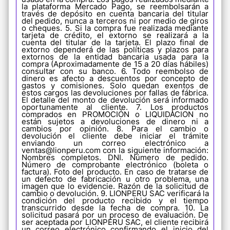
la plataforma Mercado Pago, se reembolsarán a
través de depósito en cuenta bancaria del titular
del pedido, nunca a terceros ni por medio de giros
o cheques. 5. Si la compra fue realizada mediante
tarjeta de crédito, el extorno se realizará a la
cuenta del titular de la tarjeta. El plazo final de
extorno dependerá de las políticas y plazos para
extornos de la entidad bancaria usada para la
¿Necesitas ayuda?
compra (Aproximadamente de 15 a 20 días hábiles)
consultar con su banco. 6. Todo reembolso de
dinero es afecto a descuentos por concepto de
gastos y comisiones. Solo quedan exentos de
estos cargos las devoluciones por fallas de fábrica.
El detalle del monto de devolución será informado
oportunamente al cliente. 7. Los productos
comprados en PROMOCIÓN o LIQUIDACION no
están sujetos a devoluciones de dinero ni a
cambios por opinión. 8. Para el cambio o
devolución el cliente debe iniciar el trámite
enviando un correo electrónico a
ventas@lionperu.com con la siguiente información:
Nombres completos. DNI. Número de pedido.
Número de comprobante electrónico (boleta o
factura). Foto del producto. En caso de tratarse de
un defecto de fabricación u otro problema, una
imagen que lo evidencie. Razón de la solicitud de
cambio o devolución. 9. LIONPERU SAC verificará la
condición del producto recibido y el tiempo
transcurrido desde la fecha de compra. 10. La
solicitud pasará por un proceso de evaluación. De
ser aceptada por LIONPERU SAC, el cliente recibirá
un correo electrónico confirmando el inicio del