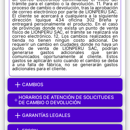
trámite para el cambio o la devolución. 11. Para el
proceso de cambio o devolución, tras la aprobación
de correo electrónico por parte de LIONPERU SAC.
El cliente se acercará a cualquiera a la siguiente
dirección Iquique 434 oficina 302 Breña y
entregará personalmente el producto. En el caso
de provincias donde no exista un punto de venta
físico de LIONPERU SAC, el trámite se realizará vía
correo electrónico. 12. Los cambios realizados en
tienda no tienen ningún costo adicional. De
requerir un cambio en ciudades donde no haya un
punto de venta de LIONPERU SAC, podrían
generarse gastos adicionales que serán
comunicados oportunamente al cliente. Estos
gastos se aplicarán solo cuando el cambio se deba
a una falla de fábrica, no se generarán gastos
adicionales para el cliente.
CAMBIOS
HORARIOS DE ATENCIÓN DE SOLICITUDES
1. No se aplica cambios en los siguientes puntos.
Accesorios faltantes Empaque en mal estado o roto
DE CAMBIO O DEVOLUCIÓN
Incumplimiento en los días de entrega Por compras
erróneas o confusiones por parte del cliente
TIENDAS FÍSICAS Lunes a viernes de 11:00 am a
Productos abiertos Productos adquiridos en
GARANTÍAS LEGALES
4:00 pm. No se atienden solicitudes los días
Liquidación Productos con cajas maltratadas
feriados. TIENDA VIRTUAL Lunes a viernes de
Productos con características distintas a las
10:00 am a 5:00 pm. No se atienden solicitudes los
ofrecidas Productos con señal de manipulación
Se considerará como falla o defecto: Si los
días feriados vía correo: ventas@lionperu.com