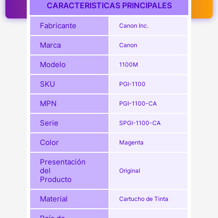
CARACTERISTICAS PRINCIPALES
Fabricante
Canon Inc.
Marca
Canon
Modelo
1100M
SKU
PGI-1100
MPN
PGI-1100-CA
Serie
SPGI-1100-CA
Color
Magenta
Presentación
del
Original
Producto
Material
Cartucho de Tinta