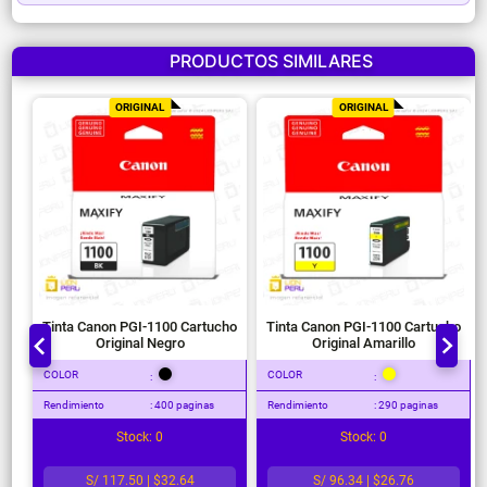
PRODUCTOS SIMILARES
ORIGINAL
ORIGINAL
Tinta Canon PGI-1100 Cartucho
Tinta Canon PGI-1100 Cartucho
Original Negro
Original Amarillo
COLOR
COLOR
:
:
Rendimiento
: 400 paginas
Rendimiento
: 290 paginas
Stock: 0
Stock: 0
S/ 117.50 | $32.64
S/ 96.34 | $26.76