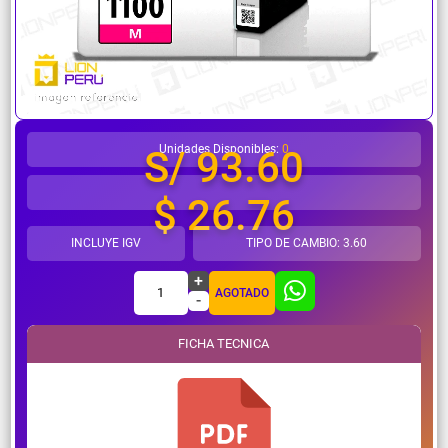
¿Necesitas ayuda?
Unidades Disponibles:
0
S/ 93.60
$ 26.76
INCLUYE IGV
TIPO DE CAMBIO: 3.60
+
1
AGOTADO
-
FICHA TECNICA