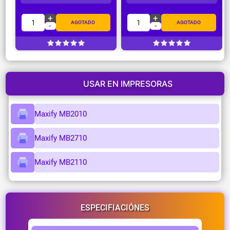
+
+
1
1
AGOTADO
AGOTADO
-
-
USAR EN IMPRESORAS
Maxify MB2010
Maxify MB2710
Maxify MB2110
ESPECIFIACIÓNES