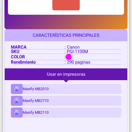
CARACTERÍSTICAS PRINCIPALES
MARCA
: Canon
SKU
: PGI-1100M
COLOR
:
Rendimiento
: 290 paginas
Usar en impresoras
Maxify MB2010
Maxify MB2710
Maxify MB2110