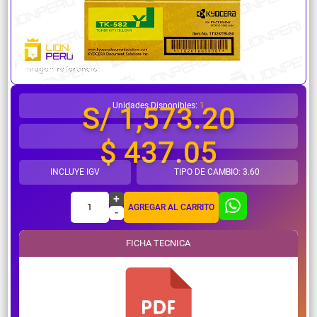
¿Necesitas ayuda?
Unidades Disponibles:
1
S/ 1,573.20
$ 437.05
INCLUYE IGV
TIPO DE CAMBIO: 3.60
+
1
AGREGAR AL CARRITO
-
FICHA TECNICA