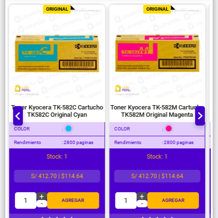
ORIGINAL
ORIGINAL
o
Toner Kyocera TK-582C Cartucho
Toner Kyocera TK-582M Cartucho
To
TK582C Original Cyan
TK582M Original Magenta
COLOR
COLOR
C
:
:
Rendimiento
: 2800 paginas
Rendimiento
: 2800 paginas
Re
Stock: 1
Stock: 1
S/ 412.70 | $114.64
S/ 412.70 | $114.64
+
+
1
1
AGREGAR
AGREGAR
-
-