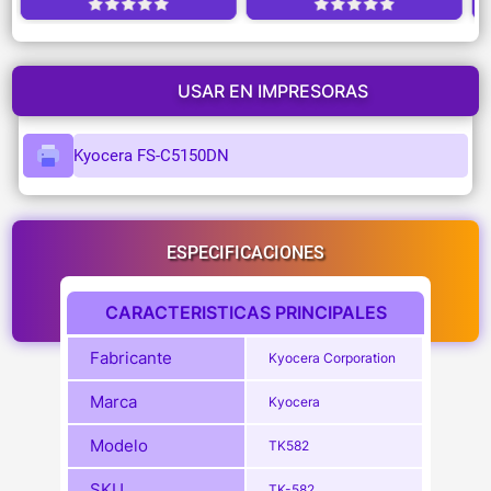
USAR EN IMPRESORAS
Kyocera FS-C5150DN
ESPECIFICACIONES
CARACTERISTICAS PRINCIPALES
Fabricante
Kyocera Corporation
Marca
Kyocera
Modelo
TK582
SKU
TK-582