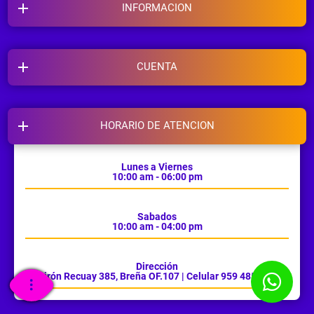
INFORMACION
CUENTA
HORARIO DE ATENCION
Lunes a Viernes
10:00 am - 06:00 pm
Sabados
10:00 am - 04:00 pm
Dirección
Jirón Recuay 385, Breña OF.107 | Celular 959 485 385