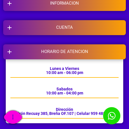
INFORMACION
CUENTA
HORARIO DE ATENCION
Lunes a Viernes
10:00 am - 06:00 pm
Sabados
10:00 am - 04:00 pm
Dirección
Jirón Recuay 385, Breña OF.107 | Celular 959 485 385