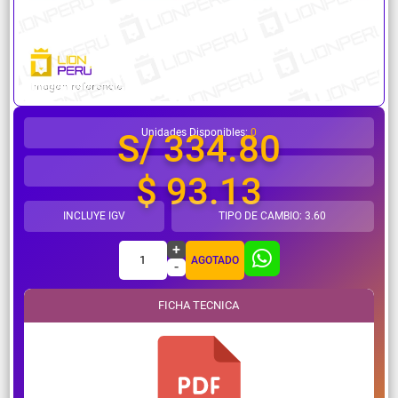
¿Necesitas ayuda?
Unidades Disponibles:
0
S/ 334.80
$ 93.13
INCLUYE IGV
TIPO DE CAMBIO: 3.60
+
1
AGOTADO
-
FICHA TECNICA