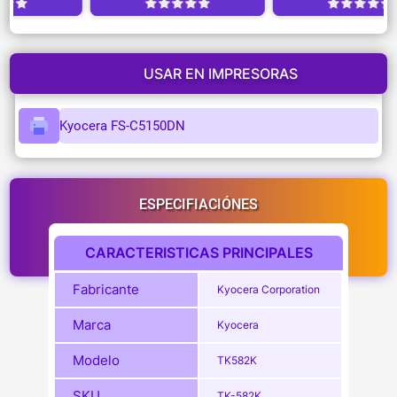
USAR EN IMPRESORAS
Kyocera FS-C5150DN
ESPECIFIACIÓNES
CARACTERISTICAS PRINCIPALES
Fabricante
Kyocera Corporation
Marca
Kyocera
Modelo
TK582K
SKU
TK-582K