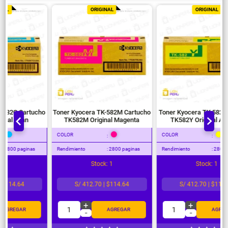
ORIGINAL
ORIGINAL
Toner Kyocera TK-582C Cartucho
Toner Kyocera TK-582M Cartucho
TK582C Original Cyan
TK582M Original Magenta
COLOR
COLOR
:
:
Rendimiento
: 2800 paginas
Rendimiento
: 2800 paginas
Stock: 1
Stock: 1
S/ 412.70 | $114.64
S/ 412.70 | $114.64
+
+
1
1
AGREGAR
AGREGAR
-
-