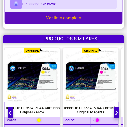
HP Laserjet CP3525x.
Ver lista completa
PRODUCTOS SIMILARES
ORIGINAL
ORIGINAL
o
Toner HP CE252A, 504A Cartucho
Toner HP CE253A, 504A Cartucho
To
Original Yellow
Original Magenta
COLOR
COLOR
C
:
: