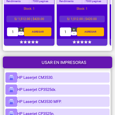
Rendimiento
: 7000 paginas
Rendimiento
: 7000 paginas
Re
Stock: 1
Stock: 1
S/ 1,512.00 | $420.00
S/ 1,512.00 | $420.00
+
+
1
1
AGREGAR
AGREGAR
-
-
USAR EN IMPRESORAS
HP Laserjet CM3530.
HP Laserjet CP3525dx.
HP Laserjet CM3530 MFP.
HP Laserjet CP3525n.