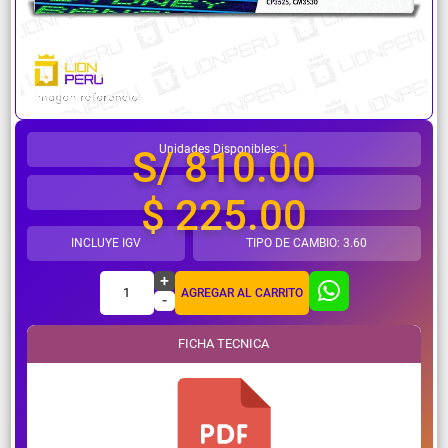
¿Necesitas ayuda?
Unidades Disponibles:
1
S/ 810.00
$ 225.00
INCLUYE IGV
TIPO DE CAMBIO: 3.60
+
1
AGREGAR AL CARRITO
-
FICHA TECNICA