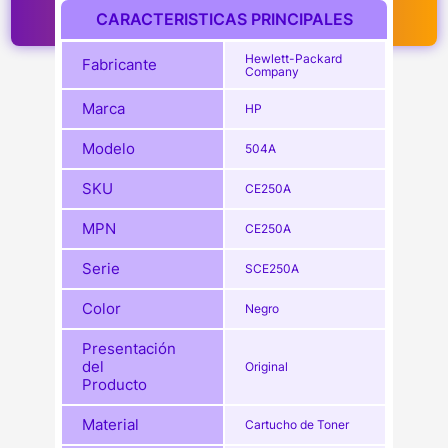
CARACTERISTICAS PRINCIPALES
Hewlett-Packard
Fabricante
Company
Marca
HP
Modelo
504A
SKU
CE250A
MPN
CE250A
Serie
SCE250A
Color
Negro
Presentación
del
Original
Producto
Material
Cartucho de Toner