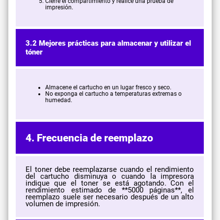
Cierre el compartimiento y realice una prueba de
impresión.
3.2 Mejores prácticas para almacenar y utilizar el
tóner
Almacene el cartucho en un lugar fresco y seco.
No exponga el cartucho a temperaturas extremas o
humedad.
4. Frecuencia de reemplazo
El toner debe reemplazarse cuando el rendimiento
del cartucho disminuya o cuando la impresora
indique que el toner se está agotando. Con el
rendimiento estimado de **5000 páginas**, el
reemplazo suele ser necesario después de un alto
volumen de impresión.