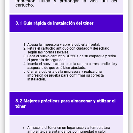
impresión fluida y prolongar la vida útil del
cartucho.
3.1 Guía rápida de instalación del tóner
Apaga la impresora y abre la cubierta frontal.
Retira el cartucho antiguo con cuidado y deséchalo
según las normas locales.
Saca el nuevo cartucho CE250X de su empaque y retira
el precinto de seguridad.
Inserta el nuevo cartucho en la ranura correspondiente y
asegúrate de que esté bien ajustado.
Cierra la cubierta de la impresora y realiza una
impresión de prueba para confirmar su correcta
instalación.
3.2 Mejores prácticas para almacenar y utilizar el
tóner
Almacena el tóner en un lugar seco y a temperatura
ambiente para evitar daños por humedad o calor.