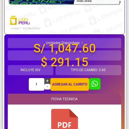
¿Necesitas ayuda?
Unidades Disponibles:
1
S/ 1,047.60
$ 291.15
INCLUYE IGV
TIPO DE CAMBIO: 3.60
+
1
AGREGAR AL CARRITO
-
FICHA TECNICA