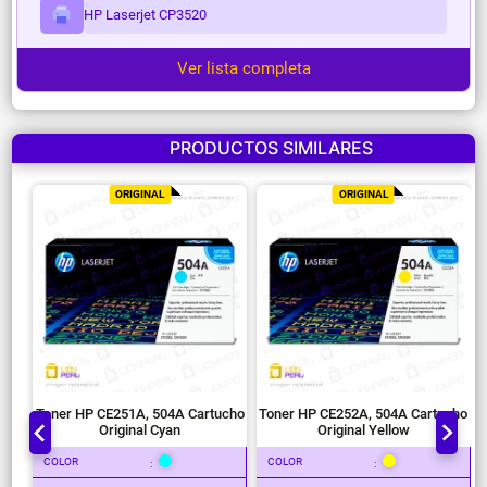
HP Laserjet CP3520
Ver lista completa
PRODUCTOS SIMILARES
ORIGINAL
ORIGINAL
Toner HP CE251A, 504A Cartucho
Toner HP CE252A, 504A Cartucho
Original Cyan
Original Yellow
COLOR
COLOR
:
: