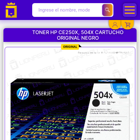
TONER HP CE250X, 504X CARTUCHO
ORIGINAL NEGRO
YA EXISTO
ORIGINAL
SOY NUEVO