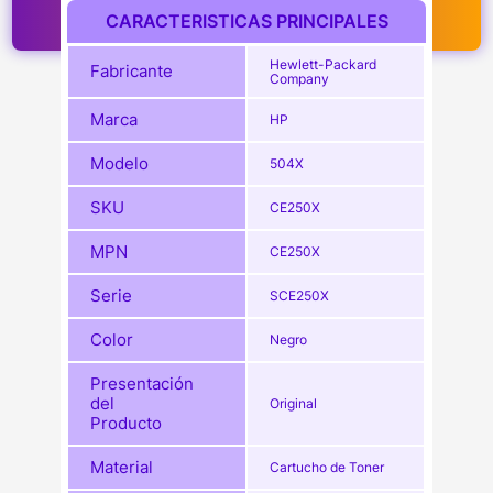
CARACTERISTICAS PRINCIPALES
Hewlett-Packard
Fabricante
Company
Marca
HP
Modelo
504X
SKU
CE250X
MPN
CE250X
Serie
SCE250X
Color
Negro
Presentación
del
Original
Producto
Material
Cartucho de Toner