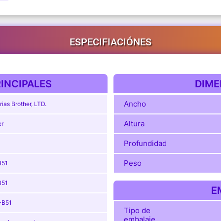
ESPECIFIACIÓNES
INCIPALES
DIME
Ancho
rias Brother, LTD.
Altura
er
Profundidad
Peso
B51
B51
E
-B51
Tipo de
embalaje