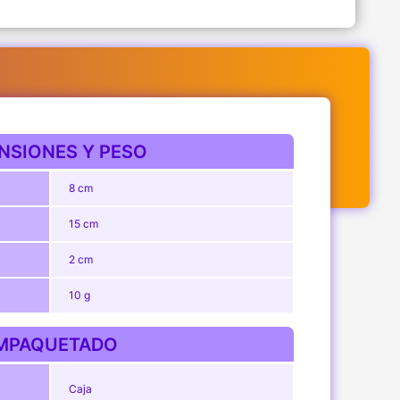
NSIONES Y PESO
8 cm
15 cm
2 cm
10 g
MPAQUETADO
Caja