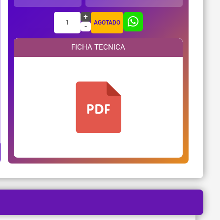
+
1
AGOTADO
-
FICHA TECNICA
¿Necesitas ayuda?