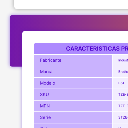
CARACTERISTICAS PR
Fabricante
Indust
Marca
Broth
Modelo
B51
SKU
TZE-
MPN
TZE-
Serie
STZE