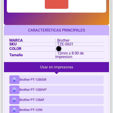
CARACTERÍSTICAS PRINCIPALES
MARCA
: Brother
SKU
: TZE-S631
COLOR
:
: 12mm x 8.00 de
Tamaño
impresion
Usar en impresoras
Brother PT-1280SR
Brother PT-1280VP
Brother PT-128AF
Brother PT-1290