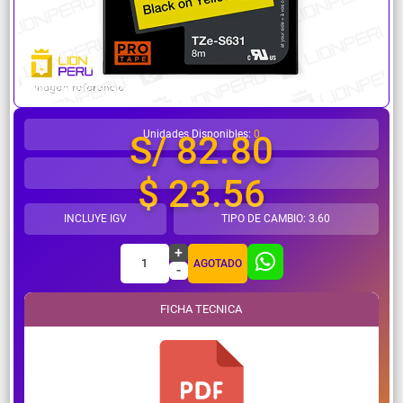
¿Necesitas ayuda?
Unidades Disponibles:
0
S/ 82.80
$ 23.56
INCLUYE IGV
TIPO DE CAMBIO: 3.60
+
1
AGOTADO
-
FICHA TECNICA