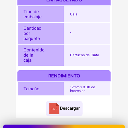
Tipo de
Caja
embalaje
Cantidad
por
1
paquete
Contenido
de la
Cartucho de Cinta
caja
RENDIMIENTO
12mm x 8.00 de
Tamaño
impresion
Descargar