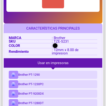
CARACTERÍSTICAS PRINCIPALES
MARCA
: Brother
SKU
: TZE-S231
COLOR
:
: 12mm x 8.00 de
Rendimiento
impresion
Usar en impresoras
Brother PT-1290
Brother PT-1230PC
Brother PT-9200DX
Brother PT-1280DT