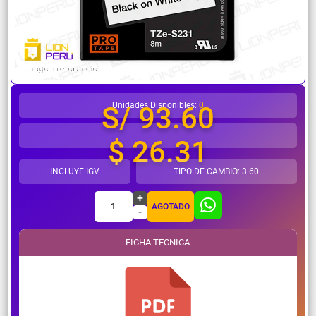
¿Necesitas ayuda?
Unidades Disponibles:
0
S/ 93.60
$ 26.31
INCLUYE IGV
TIPO DE CAMBIO: 3.60
+
1
AGOTADO
-
FICHA TECNICA