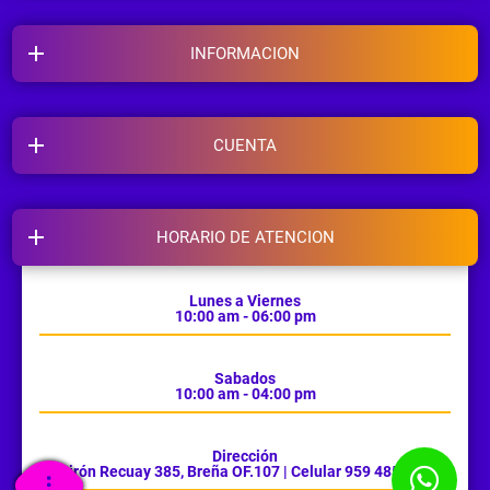
INFORMACION
CUENTA
HORARIO DE ATENCION
Lunes a Viernes
10:00 am - 06:00 pm
Sabados
10:00 am - 04:00 pm
Dirección
Jirón Recuay 385, Breña OF.107 | Celular 959 485 385