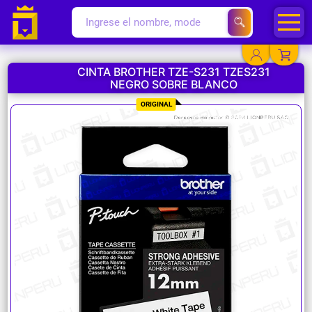
CINTA BROTHER TZE-S231 TZES231
NEGRO SOBRE BLANCO
YA EXISTO
ORIGINAL
SOY NUEVO