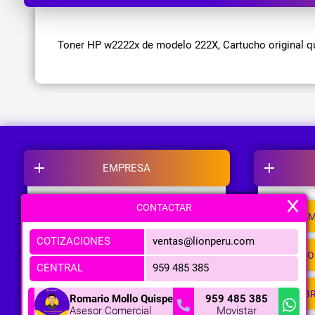
Toner HP w2222x de modelo 222X, Cartucho original qu
EMPRESA
CONTACTAR
NOSOTROS
CAM
COTIZACIONES
ventas@lionperu.com
NUESTRAS TIENDAS
PO
CENTRAL
959 485 385
METODOS DE PAGO
LIB
Romario Mollo Quispe
959 485 385
Asesor Comercial
Movistar