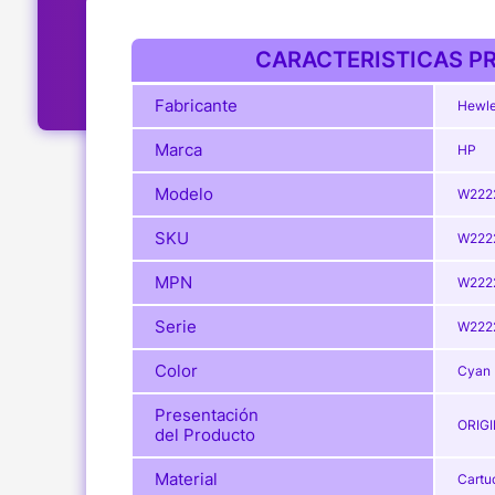
CARACTERISTICAS PR
Fabricante
Hewle
Marca
HP
Modelo
W222
SKU
W222
MPN
W222
Serie
W222
Color
Cyan
Presentación
ORIG
del Producto
Material
Cartu