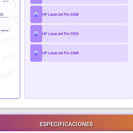
ark
HP LaserJet Pro 3288
HP LaserJet Pro 3303
HP LaserJet Pro 3388
ESPECIFICACIONES