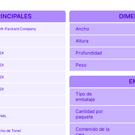
INCIPALES
DIME
Ancho
tt-Packard Company
Altura
Profundidad
2X
Peso
2X
2X
E
2X
Tipo de
embalaje
Cantidad por
INAL
paquete
Contenido de la
cho de Toner
caja