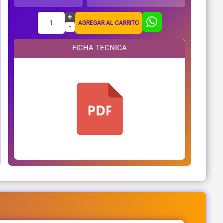
+
1
AGREGAR AL CARRITO
-
FICHA TECNICA
¿Necesitas ayuda?