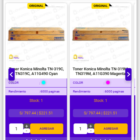
ORIGINAL
ORIGINAL
Toner Konica Minolta TN-319C,
Toner Konica Minolta TN-319M,
TN319C, A11G490 Cyan
TN319M, A11G390 Magenta
COLOR
COLOR
:
:
Rendimiento
: 6000 paginas
Rendimiento
: 6000 paginas
Stock: 1
Stock: 1
S/ 797.44 | $221.51
S/ 797.44 | $221.51
+
+
1
1
AGREGAR
AGREGAR
-
-