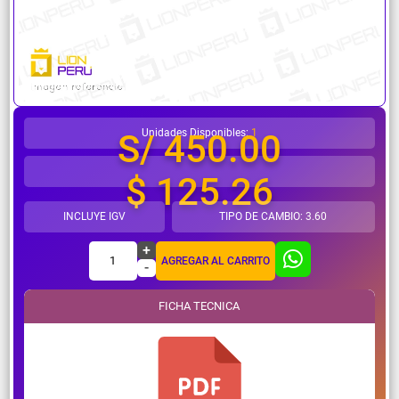
¿Necesitas ayuda?
Unidades Disponibles:
1
S/ 450.00
$ 125.26
INCLUYE IGV
TIPO DE CAMBIO: 3.60
+
1
AGREGAR AL CARRITO
-
FICHA TECNICA