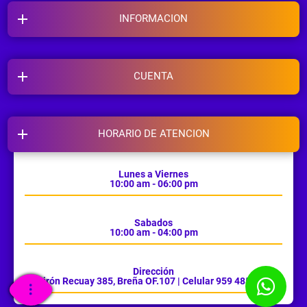
INFORMACION
CUENTA
HORARIO DE ATENCION
Lunes a Viernes
10:00 am - 06:00 pm
Sabados
10:00 am - 04:00 pm
Dirección
Jirón Recuay 385, Breña OF.107 | Celular 959 485 385