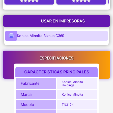
USAR EN IMPRESORAS
Konica Minolta Bizhub C360
ESPECIFIACIÓNES
CARACTERISTICAS PRINCIPALES
Konica Minolta
Fabricante
Holdings
Marca
Konica Minolta
Modelo
TN319K