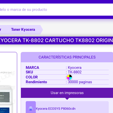
r
Toner Kyocera
KYOCERA TK-8802 CARTUCHO TK8802 ORIGIN
 de toner
 Continua
OPS
Tinta para impresora
Cabezal
Laser
PC ESCRITORIO
Cinta par
Fusor
COMPON
r HP
er
 y Oficina
Tinta HP
HP
Brother
Computadoras
Cinta Eps
Xerox
Disco Sól
CARACTERÍSTICAS PRINCIPALES
 Xerox
er
n
r
Tinta Epson
Epson
HP
Cinta Bro
Kyocera
Memoria
 Ricoh
n
n
sionales
Tinta Canon
Canon
Memoria
MARCA
: Kyocera
r Canon
Tinta Brother
Brother
Procesad
SKU
: TK-8802
 Brother
era
COLOR
:
 Kyocera
a Minolta
Rendimiento
: 30000 paginas
r Lexmark
 Konica Minolta
Usar en impresoras
e Mantenimiento
Caja de Mantenimiento
Cartucho
r Samsung
Epson
Brother
 Sharp
Canon
Kyocera ECOSYS P8060cdn
era