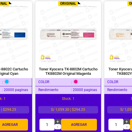
INAL
ORIGINAL
O
K-8802C Cartucho
Toner Kyocera TK-8802M Cartucho
Toner Kyocer
iginal Cyan
TK8802M Original Magenta
TK8802Y 
COLOR
COLOR
:
:
: 20000 paginas
Rendimiento
: 20000 paginas
Rendimiento
k: 1
Stock: 1
0 | $294.25
S/ 1,059.30 | $294.25
S/ 1,05
+
+
1
1
AGREGAR
AGREGAR
-
-