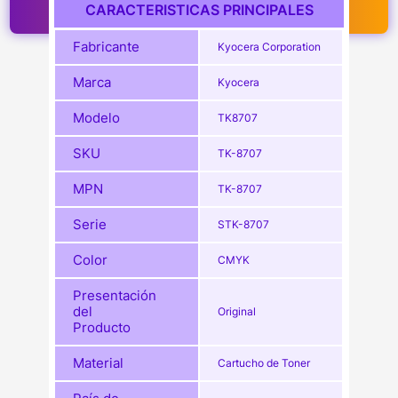
CARACTERISTICAS PRINCIPALES
Fabricante
Kyocera Corporation
Marca
Kyocera
Modelo
TK8707
SKU
TK-8707
MPN
TK-8707
Serie
STK-8707
Color
CMYK
Presentación
del
Original
Producto
Material
Cartucho de Toner