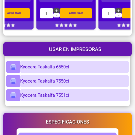
+
+
1
1
AGREGAR
AGREGAR
-
-
USAR EN IMPRESORAS
Kyocera Taskalfa 6550ci
Kyocera Taskalfa 7550ci
Kyocera Taskalfa 7551ci
ESPECIFICACIONES