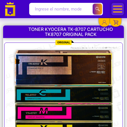
TONER KYOCERA TK-8707 CARTUCHO
TK8707 ORIGINAL PACK
YA EXISTO
ORIGINAL
SOY NUEVO