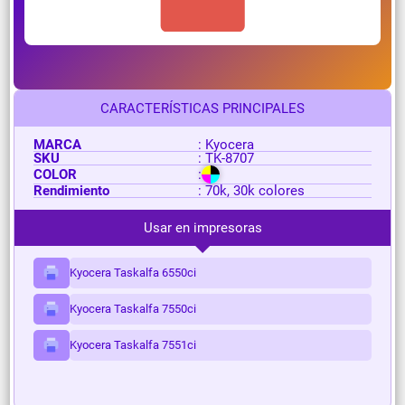
CARACTERÍSTICAS PRINCIPALES
MARCA
: Kyocera
SKU
: TK-8707
COLOR
:
Rendimiento
: 70k, 30k colores
Usar en impresoras
Kyocera Taskalfa 6550ci
Kyocera Taskalfa 7550ci
Kyocera Taskalfa 7551ci