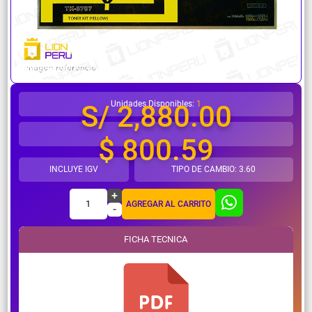
¿Necesitas ayuda?
Unidades Disponibles:
1
S/ 2,880.00
$ 800.59
INCLUYE IGV
TIPO DE CAMBIO: 3.60
+
1
AGREGAR AL CARRITO
-
FICHA TECNICA