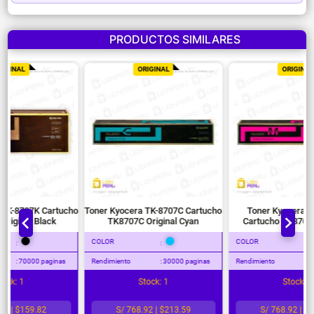
PRODUCTOS SIMILARES
ORIGINAL
ORIGINAL
o
Toner Kyocera TK-8707C Cartucho
Toner Kyocera TK-8707M
Ton
TK8707C Original Cyan
Cartucho TK8707M Original
Magenta
COLOR
COLOR
C
:
:
Rendimiento
: 30000 paginas
Rendimiento
: 30000 paginas
Re
Stock: 1
Stock: 1
S/ 768.92 | $213.59
S/ 768.92 | $213.59