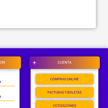
ION
CUENTA
COMPRAS ONLINE
m
FACTURAS Y BOLETAS
m
VÁLIDO PARA USUARIOS REGISTRADOS
COTIZACIONES