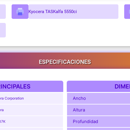
Kyocera TASKalfa 5550ci
ESPECIFICACIONES
INCIPALES
DIME
Ancho
ra Corporation
Altura
ra
Profundidad
07K