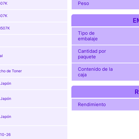
Peso
507K
507K
E
8507K
Tipo de
embalaje
Cantidad por
al
paquete
Contenido de la
cho de Toner
caja
, Japón
R
, Japón
Rendimiento
, Japón
10-26