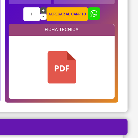
+
1
AGREGAR AL CARRITO
-
FICHA TECNICA
¿Necesitas ayuda?