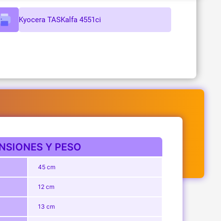
Kyocera TASKalfa 4551ci
NSIONES Y PESO
45 cm
12 cm
13 cm