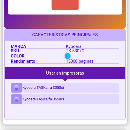
CARACTERÍSTICAS PRINCIPALES
MARCA
: Kyocera
SKU
: TK-8307C
COLOR
:
Rendimiento
: 15000 paginas
Usar en impresoras
Kyocera TASKalfa 3050ci
Kyocera TASKalfa 3550ci