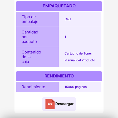
EMPAQUETADO
Tipo de
Caja
embalaje
Cantidad
por
1
paquete
Contenido
Cartucho de Toner
de la
Manual del Producto
caja
RENDIMIENTO
Rendimiento
15000 paginas
Descargar