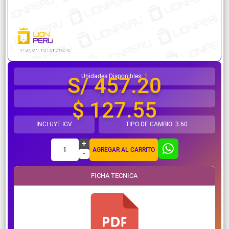
¿Necesitas ayuda?
Unidades Disponibles:
1
S/ 457.20
$ 127.55
INCLUYE IGV
TIPO DE CAMBIO: 3.60
+
1
AGREGAR AL CARRITO
-
FICHA TECNICA