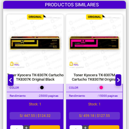
PRODUCTOS SIMILARES
ORIGINAL
ORIGINAL
Toner Kyocera TK-8307K Cartucho
Toner Kyocera TK-8307M
TK8307K Original Black
Cartucho TK8307M Original
Magenta
COLOR
COLOR
:
:
Rendimiento
: 25000 paginas
Rendimiento
: 15000 paginas
Stock: 1
Stock: 1
S/ 447.55 | $124.32
S/ 459.18 | $127.55
+
+