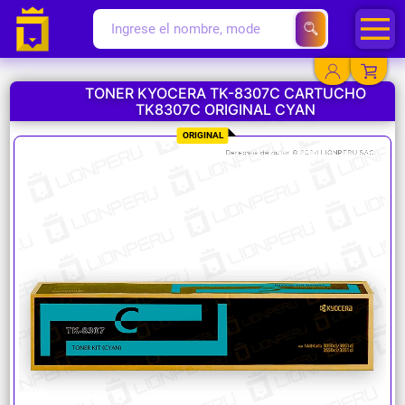
TONER KYOCERA TK-8307C CARTUCHO
TK8307C ORIGINAL CYAN
YA EXISTO
ORIGINAL
SOY NUEVO