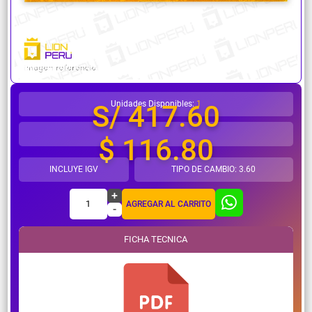
¿Necesitas ayuda?
Unidades Disponibles:
1
S/ 417.60
$ 116.80
INCLUYE IGV
TIPO DE CAMBIO: 3.60
+
1
AGREGAR AL CARRITO
-
FICHA TECNICA