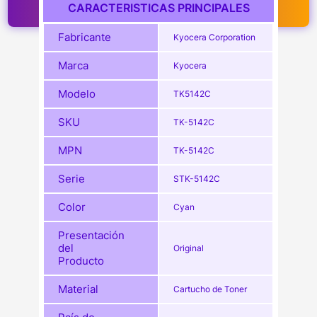
CARACTERISTICAS PRINCIPALES
Fabricante
Kyocera Corporation
Marca
Kyocera
Modelo
TK5142C
SKU
TK-5142C
MPN
TK-5142C
Serie
STK-5142C
Color
Cyan
Presentación
del
Original
Producto
Material
Cartucho de Toner