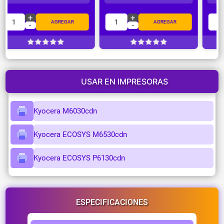
+
+
1
1
AGREGAR
AGREGAR
-
-
USAR EN IMPRESORAS
Kyocera M6030cdn
Kyocera ECOSYS M6530cdn
Kyocera ECOSYS P6130cdn
ESPECIFICACIONES