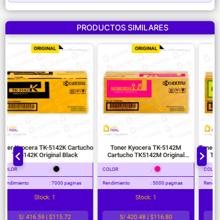
PRODUCTOS SIMILARES
ORIGINAL
ORIGINAL
Toner Kyocera TK-5142K Cartucho
Toner Kyocera TK-5142M
TK5142K Original Black
Cartucho TK5142M Original
Magenta
COLOR
COLOR
:
:
Rendimiento
: 7000 paginas
Rendimiento
: 5000 paginas
Stock: 1
Stock: 1
S/ 416.59 | $115.72
S/ 420.48 | $116.80