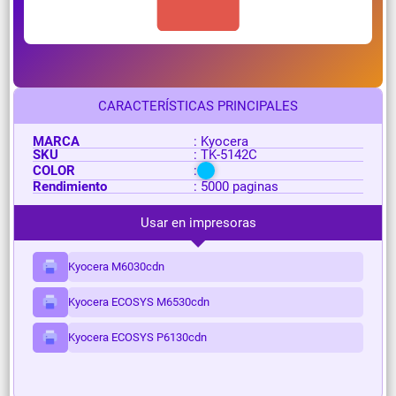
CARACTERÍSTICAS PRINCIPALES
MARCA
: Kyocera
SKU
: TK-5142C
COLOR
:
Rendimiento
: 5000 paginas
Usar en impresoras
Kyocera M6030cdn
Kyocera ECOSYS M6530cdn
Kyocera ECOSYS P6130cdn