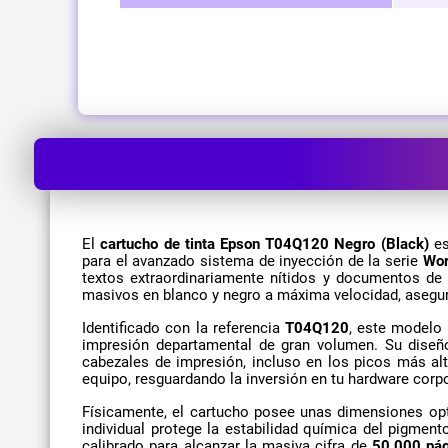
El
cartucho de tinta Epson T04Q120 Negro (Black)
es
para el avanzado sistema de inyección de la serie
Wor
textos extraordinariamente nítidos y documentos de c
masivos en blanco y negro a máxima velocidad, asegura
Identificado con la referencia
T04Q120
, este modelo 
impresión departamental de gran volumen. Su diseño
cabezales de impresión, incluso en los picos más alt
equipo, resguardando la inversión en tu hardware corpo
Físicamente, el cartucho posee unas dimensiones opt
individual protege la estabilidad química del pigmen
calibrado para alcanzar la masiva cifra de
50,000 pá