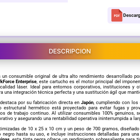
Descarg
DESCRIPCION
 un consumible original de ultra alto rendimiento desarrollado p
kForce Enterprise
, este cartucho es el motor principal del imp
alidad láser. Ideal para entornos corporativos, instituciones y o
 una integración técnica perfecta y una sustitución ágil que mantie
destaca por su fabricación directa en
Japón
, cumpliendo con los 
 estructural hermético está proyectado para evitar fugas y prov
os de trabajo continuo. Al utilizar consumibles 100% genuinos, s
rativo y asegurando una rentabilidad operativa ininterrumpida a lar
imizadas de 10 x 25 x 10 cm y un peso de 700 gramos, diseñado pa
to negro hasta su uso, e incluye instrucciones detalladas para un
ginas
, esta tinta negra ofrece un rendimiento sobresaliente para t