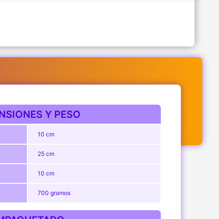
NSIONES Y PESO
10 cm
25 cm
10 cm
700 gramos