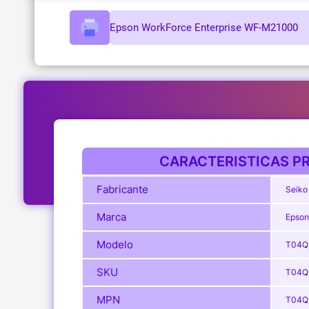
Epson WorkForce Enterprise WF-M21000
CARACTERISTICAS PR
Fabricante
Seiko
Marca
Epson
Modelo
T04Q
SKU
T04Q
MPN
T04Q