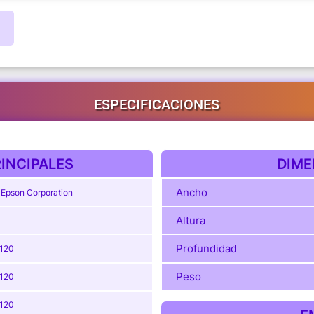
ESPECIFICACIONES
INCIPALES
DIME
Ancho
 Epson Corporation
Altura
Profundidad
120
Peso
120
120