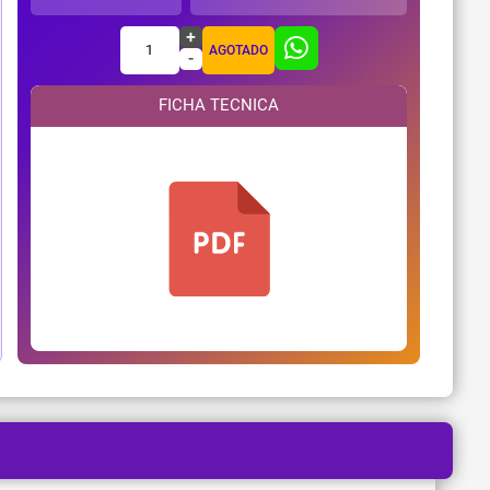
+
1
AGOTADO
-
FICHA TECNICA
¿Necesitas ayuda?