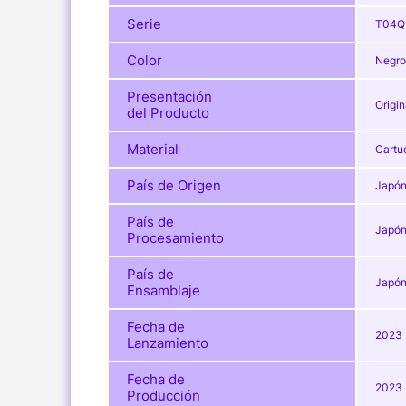
Serie
T04Q
Color
Negro
Presentación
Origin
del Producto
Material
Cartu
País de Origen
Japó
País de
Japó
Procesamiento
País de
Japó
Ensamblaje
Fecha de
2023
Lanzamiento
Fecha de
2023
Producción