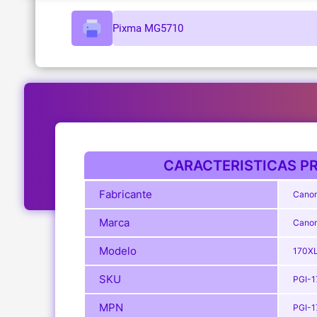
Pixma MG5710
CARACTERISTICAS PR
Fabricante
Canon
Marca
Cano
Modelo
170X
SKU
PGI-
MPN
PGI-