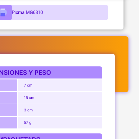
Pixma MG6810
NSIONES Y PESO
7 cm
15 cm
3 cm
57 g