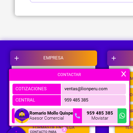
EMPRESA
CONTACTAR
NOSOTROS
CAM
COTIZACIONES
ventas@lionperu.com
NUESTRAS TIENDAS
PO
CENTRAL
959 485 385
METODOS DE PAGO
LIB
Romario Mollo Quispe
959 485 385
Asesor Comercial
Movistar
FORMAS DE ENTREGA
TER
X
CONTACTO PARA