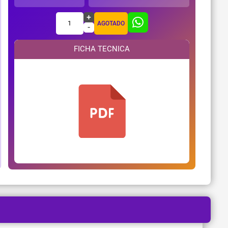
+
1
AGOTADO
-
FICHA TECNICA
¿Necesitas ayuda?