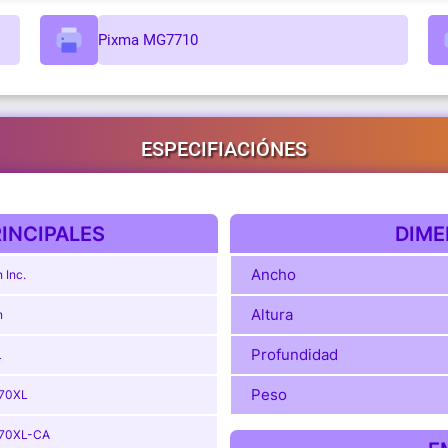
Pixma MG7710
ESPECIFIACIÓNES
INCIPALES
DIME
Ancho
 Inc.
Altura
n
Profundidad
L
Peso
170XL
170XL-CA