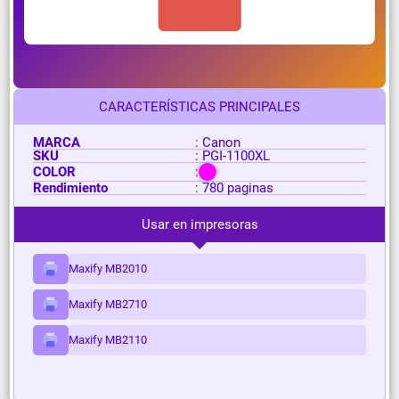
CARACTERÍSTICAS PRINCIPALES
MARCA
: Canon
SKU
: PGI-1100XL
COLOR
:
Rendimiento
: 780 paginas
Usar en impresoras
Maxify MB2010
Maxify MB2710
Maxify MB2110