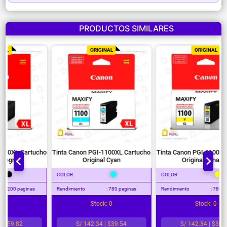
PRODUCTOS SIMILARES
ORIGINAL
ORIGINAL
Tinta Canon PGI-1100XL Cartucho
Tinta Canon PGI-1100XL Cartucho
Original Negro
Original Cyan
COLOR
COLOR
:
:
Rendimiento
: 1200 paginas
Rendimiento
: 780 paginas
Stock: 0
Stock: 0
S/ 215.35 | $59.82
S/ 142.34 | $39.54