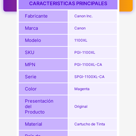
CARACTERISTICAS PRINCIPALES
Fabricante
Canon Inc.
Marca
Canon
Modelo
1100XL
SKU
PGI-1100XL
MPN
PGI-1100XL-CA
Serie
SPGI-1100XL-CA
Color
Magenta
Presentación
del
Original
Producto
Material
Cartucho de Tinta