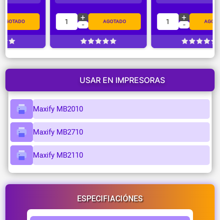
+
+
1
1
AGOTADO
AGOTADO
-
-
…
USAR EN IMPRESORAS
Maxify MB2010
Maxify MB2710
Maxify MB2110
ESPECIFIACIÓNES