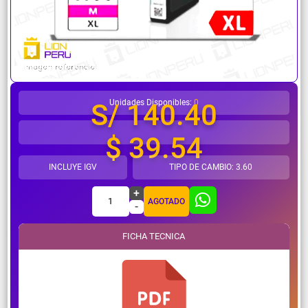
¿Necesitas ayuda?
Unidades Disponibles:
0
S/ 140.40
$ 39.54
INCLUYE IGV
TIPO DE CAMBIO: 3.60
+
1
AGOTADO
-
FICHA TECNICA