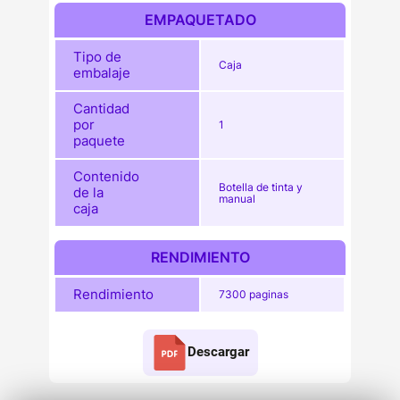
EMPAQUETADO
Tipo de
Caja
embalaje
Cantidad
por
1
paquete
Contenido
Botella de tinta y
de la
manual
caja
RENDIMIENTO
Rendimiento
7300 paginas
Descargar