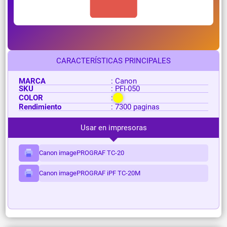
CARACTERÍSTICAS PRINCIPALES
MARCA
: Canon
SKU
: PFI-050
COLOR
:
Rendimiento
: 7300 paginas
Usar en impresoras
Canon imagePROGRAF TC-20
Canon imagePROGRAF iPF TC-20M