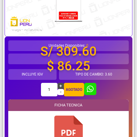
¿Necesitas ayuda?
Unidades Disponibles:
0
S/ 309.60
$ 86.25
INCLUYE IGV
TIPO DE CAMBIO: 3.60
+
1
AGOTADO
-
FICHA TECNICA