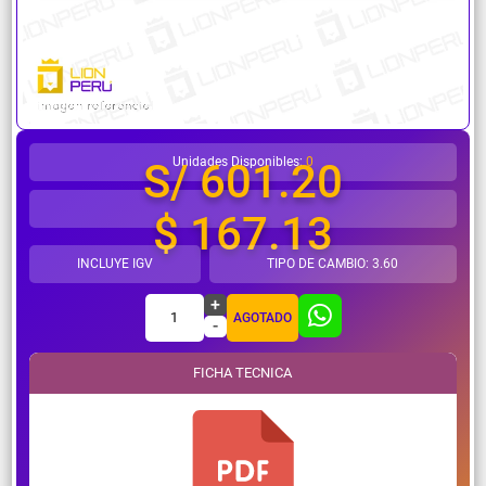
¿Necesitas ayuda?
Unidades Disponibles:
0
S/ 601.20
$ 167.13
INCLUYE IGV
TIPO DE CAMBIO: 3.60
+
1
AGOTADO
-
FICHA TECNICA