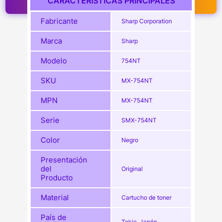
CARACTERISTICAS PRINCIPALES
Fabricante
Sharp Corporation
Marca
Sharp
Modelo
754NT
SKU
MX-754NT
MPN
MX-754NT
Serie
SMX-754NT
Color
Negro
Presentación
del
Original
Producto
Material
Cartucho de toner
País de
Tokio, Japón