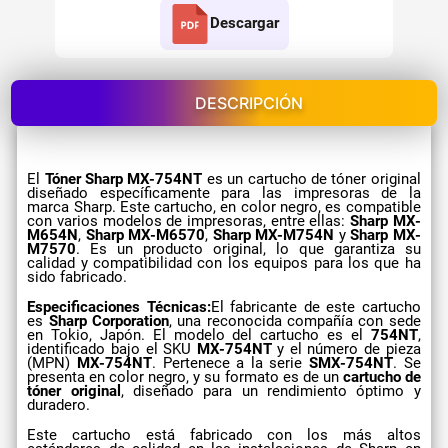
Descargar
DESCRIPCIÓN
El
Tóner Sharp MX-754NT
es un cartucho de tóner original
diseñado específicamente para las impresoras de la
marca Sharp. Este cartucho, en color negro, es compatible
con varios modelos de impresoras, entre ellas:
Sharp MX-
M654N
,
Sharp MX-M6570
,
Sharp MX-M754N
y
Sharp MX-
M7570
. Es un producto original, lo que garantiza su
calidad y compatibilidad con los equipos para los que ha
sido fabricado.
Especificaciones Técnicas:
El fabricante de este cartucho
es
Sharp Corporation
, una reconocida compañía con sede
en Tokio, Japón. El modelo del cartucho es el
754NT
,
identificado bajo el SKU
MX-754NT
y el número de pieza
(MPN)
MX-754NT
. Pertenece a la serie
SMX-754NT
. Se
presenta en color negro, y su formato es de un
cartucho de
tóner original
, diseñado para un rendimiento óptimo y
duradero.
Este cartucho está fabricado con los más altos