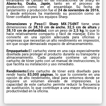
estándares de calidad en las instalaciones de Sharp en
Abeno-ku, Osaka, Japón
, tanto en el proceso de
producción como en el ensamblaje. Su fecha de
lanzamiento y producción fue el
24 de noviembre de 2016
,
y desde entonces ha mantenido su posición como un
tóner confiable para los equipos Sharp.
Dimensiones y Peso:
El
Sharp MX-754NT
tiene unas
dimensiones de
38,10 cm de ancho
,
32,5 cm de altura
y
38,10 cm de profundidad
, con un peso de
2,5 kg
, lo que lo
hace relativamente compacto y fácil de manejar. Esto lo
convierte en una opción adecuada para oficinas y
empresas que necesitan un alto rendimiento en impresión,
sin que ocupe demasiado espacio de almacenamiento.
Empaquetado:
El cartucho viene en una caja especialmente
diseñada para proteger el producto durante su transporte y
almacenamiento. Cada paquete contiene un único
cartucho de tóner junto con un manual de instrucciones, lo
que facilita su instalación y uso inmediato.
Rendimiento:
Este cartucho de tóner está diseñado para
rendir hasta
83,000 páginas
, lo que lo convierte en una
opción de alto rendimiento, ideal para entornos donde se
requiere un volumen elevado de impresiones. La
capacidad de este cartucho permite reducir la frecuencia
de sustitución, lo que contribuye a una mayor eficiencia y
productividad en la oficina.