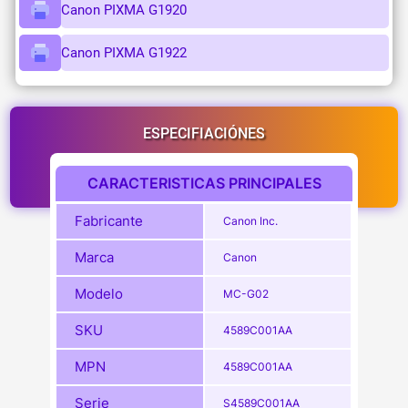
Canon PIXMA G1920
Canon PIXMA G1922
ESPECIFIACIÓNES
CARACTERISTICAS PRINCIPALES
Fabricante
Canon Inc.
Marca
Canon
Modelo
MC-G02
SKU
4589C001AA
MPN
4589C001AA
Serie
S4589C001AA