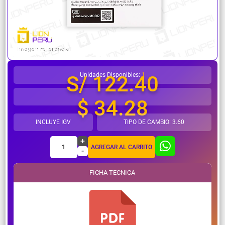
¿Necesitas ayuda?
Unidades Disponibles:
1
S/ 122.40
$ 34.28
INCLUYE IGV
TIPO DE CAMBIO: 3.60
+
1
AGREGAR AL CARRITO
-
FICHA TECNICA