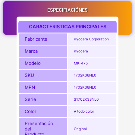
ESPECIFIACIÓNES
CARACTERISTICAS PRINCIPALES
Fabricante
Kyocera Corporation
Marca
Kyocera
Modelo
MK-475
SKU
1702K38NL0
MPN
1702K38NL0
Serie
S1702K38NL0
Color
A todo color
Presentación
del
Original
Producto