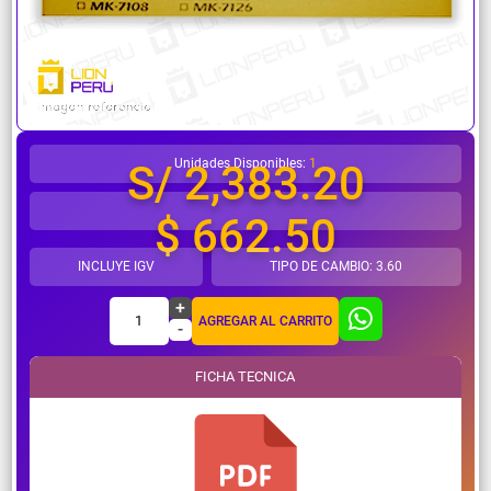
¿Necesitas ayuda?
Unidades Disponibles:
1
S/ 2,383.20
$ 662.50
INCLUYE IGV
TIPO DE CAMBIO: 3.60
+
1
AGREGAR AL CARRITO
-
FICHA TECNICA