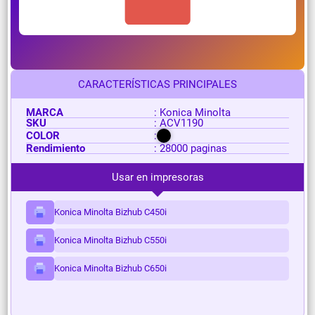
CARACTERÍSTICAS PRINCIPALES
MARCA
: Konica Minolta
SKU
: ACV1190
COLOR
:
Rendimiento
: 28000 paginas
Usar en impresoras
Konica Minolta Bizhub C450i
Konica Minolta Bizhub C550i
Konica Minolta Bizhub C650i