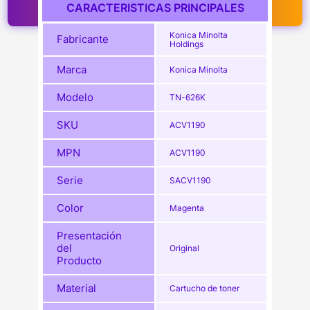
CARACTERISTICAS PRINCIPALES
Konica Minolta
Fabricante
Holdings
Marca
Konica Minolta
Modelo
TN-626K
SKU
ACV1190
MPN
ACV1190
Serie
SACV1190
Color
Magenta
Presentación
del
Original
Producto
Material
Cartucho de toner