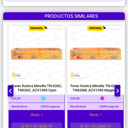
PRODUCTOS SIMILARES
ORIGINAL
ORIGINAL
Toner Konica Minolta TN-626C,
Toner Konica Minolta TN-626M,
TN626C, ACV1490 Cyan
TN626M, ACV1390 Magenta
COLOR
COLOR
:
:
Rendimiento
: 28000 paginas
Rendimiento
: 28000 paginas
Stock: 1
Stock: 1
S/ 871.74 | $242.15
S/ 871.74 | $242.15