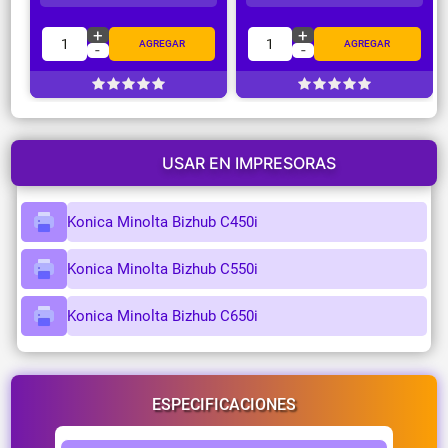
+
+
1
1
AGREGAR
AGREGAR
-
-
USAR EN IMPRESORAS
Konica Minolta Bizhub C450i
Konica Minolta Bizhub C550i
Konica Minolta Bizhub C650i
ESPECIFICACIONES