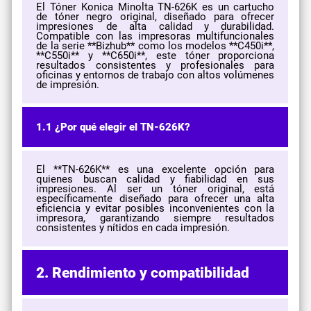
El Tóner Konica Minolta TN-626K es un cartucho
de tóner negro original, diseñado para ofrecer
impresiones de alta calidad y durabilidad.
Compatible con las impresoras multifuncionales
de la serie **Bizhub** como los modelos **C450i**,
**C550i** y **C650i**, este tóner proporciona
resultados consistentes y profesionales para
oficinas y entornos de trabajo con altos volúmenes
de impresión.
1.1 ¿Por qué elegir el TN-626K?
El **TN-626K** es una excelente opción para
quienes buscan calidad y fiabilidad en sus
impresiones. Al ser un tóner original, está
específicamente diseñado para ofrecer una alta
eficiencia y evitar posibles inconvenientes con la
impresora, garantizando siempre resultados
consistentes y nítidos en cada impresión.
2. Rendimiento y compatibilidad