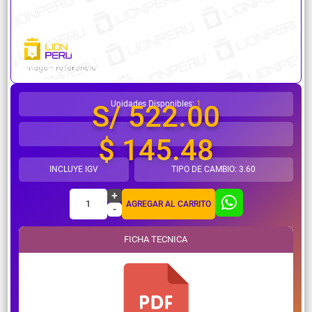
¿Necesitas ayuda?
Unidades Disponibles:
1
S/ 522.00
$ 145.48
INCLUYE IGV
TIPO DE CAMBIO: 3.60
+
1
AGREGAR AL CARRITO
-
FICHA TECNICA