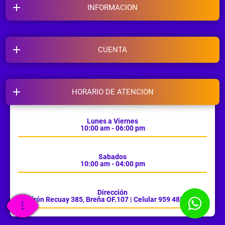
INFORMACION
CUENTA
HORARIO DE ATENCION
Lunes a Viernes
10:00 am - 06:00 pm
Sabados
10:00 am - 04:00 pm
Dirección
Jirón Recuay 385, Breña OF.107 | Celular 959 485 385