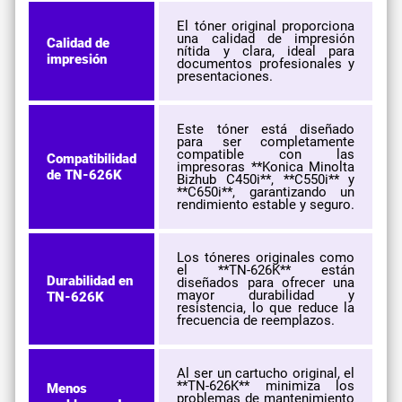
El tóner original proporciona
una calidad de impresión
Calidad de
nítida y clara, ideal para
impresión
documentos profesionales y
presentaciones.
Este tóner está diseñado
para ser completamente
compatible con las
Compatibilidad
impresoras **Konica Minolta
de TN-626K
Bizhub C450i**, **C550i** y
**C650i**, garantizando un
rendimiento estable y seguro.
Los tóneres originales como
el **TN-626K** están
Durabilidad en
diseñados para ofrecer una
mayor durabilidad y
TN-626K
resistencia, lo que reduce la
frecuencia de reemplazos.
Al ser un cartucho original, el
**TN-626K** minimiza los
Menos
problemas de mantenimiento