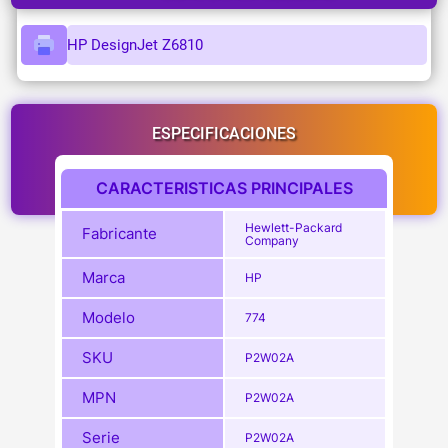
HP DesignJet Z6810
ESPECIFICACIONES
CARACTERISTICAS PRINCIPALES
Hewlett-Packard
Fabricante
Company
Marca
HP
Modelo
774
SKU
P2W02A
MPN
P2W02A
Serie
P2W02A