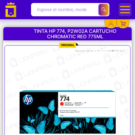
TINTA HP 774, P2W02A CARTUCHO
CHROMATIC RED 775ML
YA EXISTO
ORIGINAL
SOY NUEVO