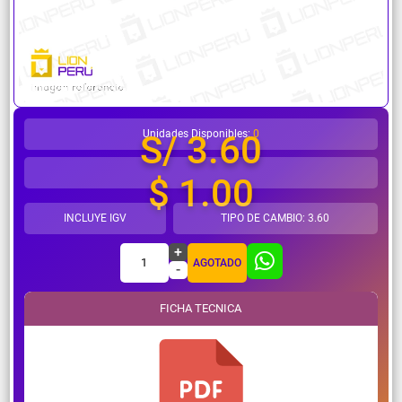
¿Necesitas ayuda?
Unidades Disponibles:
0
S/ 3.60
$ 1.00
INCLUYE IGV
TIPO DE CAMBIO: 3.60
+
1
AGOTADO
-
FICHA TECNICA