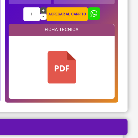
+
1
AGREGAR AL CARRITO
-
FICHA TECNICA
¿Necesitas ayuda?