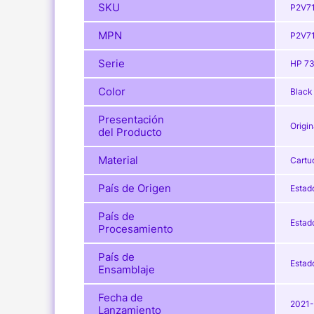
SKU
P2V7
MPN
P2V7
Serie
HP 7
Color
Black
Presentación
Origin
del Producto
Material
Cartu
País de Origen
Estad
País de
Estad
Procesamiento
País de
Estad
Ensamblaje
Fecha de
2021
Lanzamiento