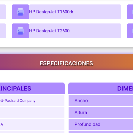
HP DesignJet T1600dr
HP DesignJet T2600
ESPECIFICACIONES
INCIPALES
DIME
Ancho
tt-Packard Company
Altura
Profundidad
1A