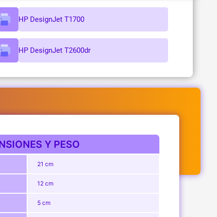
HP DesignJet T1700
HP DesignJet T2600dr
NSIONES Y PESO
21 cm
12 cm
5 cm