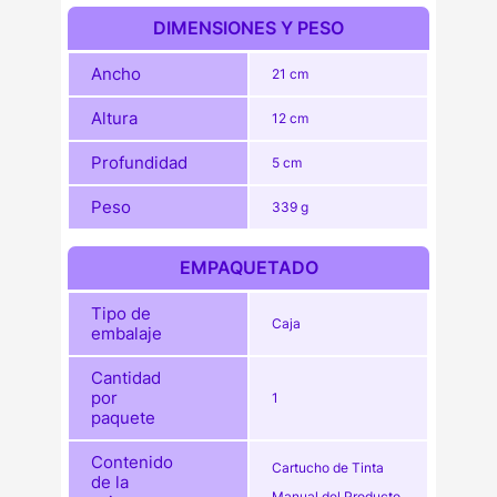
DIMENSIONES Y PESO
Ancho
21 cm
Altura
12 cm
Profundidad
5 cm
Peso
339 g
EMPAQUETADO
Tipo de
Caja
embalaje
Cantidad
por
1
paquete
Contenido
Cartucho de Tinta
de la
Manual del Producto