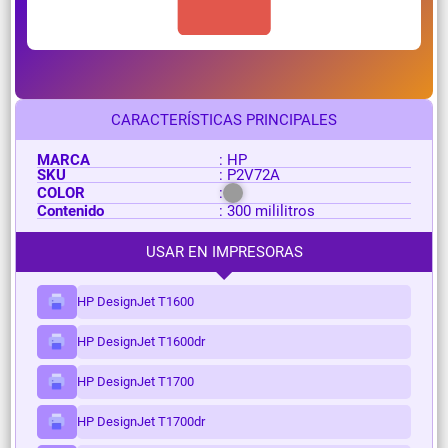
CARACTERÍSTICAS PRINCIPALES
MARCA
: HP
SKU
: P2V72A
COLOR
:
Contenido
: 300 mililitros
USAR EN IMPRESORAS
HP DesignJet T1600
HP DesignJet T1600dr
HP DesignJet T1700
HP DesignJet T1700dr