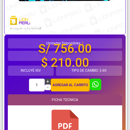
¿Necesitas ayuda?
Unidades Disponibles:
1
S/ 756.00
$ 210.00
INCLUYE IGV
TIPO DE CAMBIO: 3.60
+
1
AGREGAR AL CARRITO
-
FICHA TECNICA