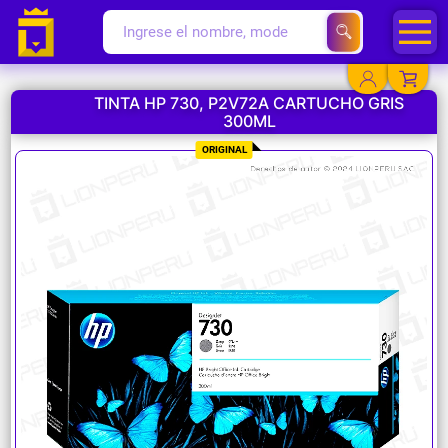
TINTA HP 730, P2V72A CARTUCHO GRIS
300ML
YA EXISTO
ORIGINAL
SOY NUEVO