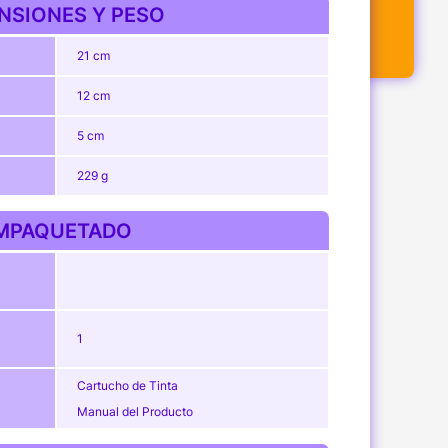
NSIONES Y PESO
21 cm
12 cm
5 cm
229 g
MPAQUETADO
1
Cartucho de Tinta
Manual del Producto