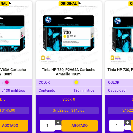
INAL
ORIGINAL
O
P2V63A Cartucho
Tinta HP 730, P2V64A Cartucho
Tinta HP 730, 
a 130ml
Amarillo 130ml
COLOR
COLOR
:
:
: 130 mililitros
Contenido
: 130 mililitros
Capacidad
k: 0
Stock: 0
 | $145.00
S/ 522.00 | $145.00
S/ 522
+
+
1
1
AGOTADO
AGOTADO
-
-