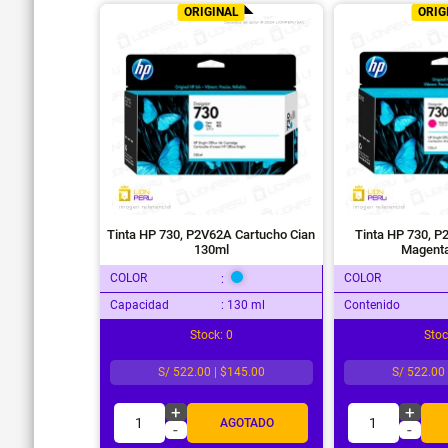
ORIGINAL
ORIG
Tinta HP 730, P2V62A Cartucho Cian
Tinta HP 730, 
130ml
Magent
COLOR
COLOR
:
Capacidad
: 130 ml
Contenido
Stock: 0
Stoc
S/ 522.00 | $145.00
S/ 522.00
+
+
1
1
AGOTADO
-
-