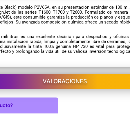
tte Black) modelo P2V65A, en su presentación estándar de 130 ml
gnJet de las series T1600, T1700 y T2600. Formulado de manera es
D/GIS), este consumible garantiza la producción de planos y esque
 reflejos. Su avanzada composición química ofrece un secado rápid
 mililitros es una excelente decisión para despachos y oficinas
a instalación rápida, limpia y completamente libre de derrames, 
clusivamente la tinta 100% genuina HP 730 es vital para proteg
ecto y prolongando la vida útil de su valiosa inversión tecnológica
VALORACIONES
ducto?