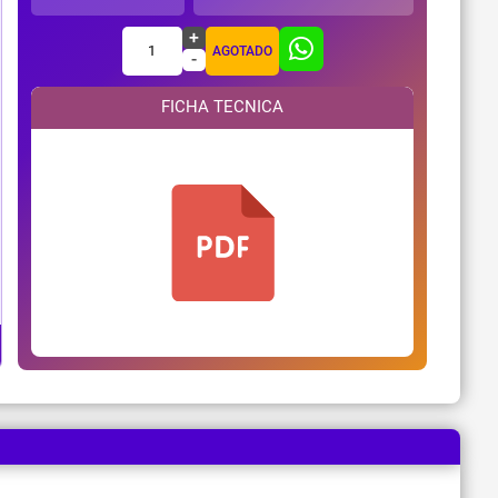
+
1
AGOTADO
-
FICHA TECNICA
¿Necesitas ayuda?