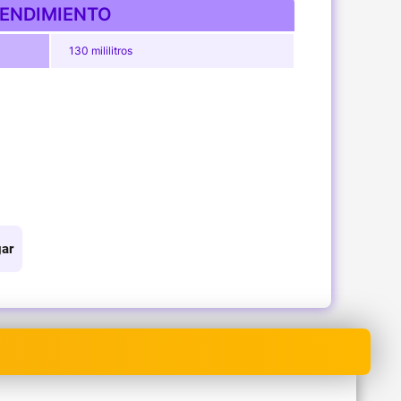
ENDIMIENTO
130 mililitros
ar