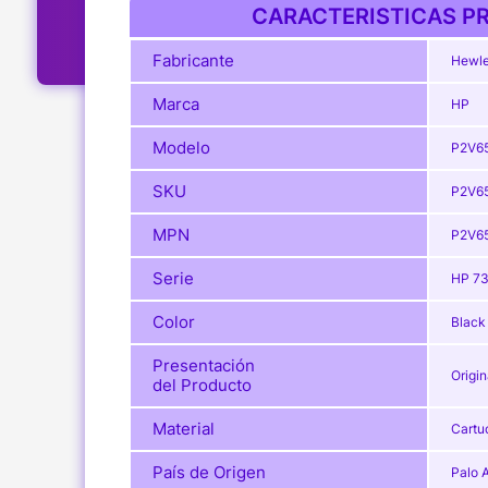
CARACTERISTICAS PR
Fabricante
Hewle
Marca
HP
Modelo
P2V6
SKU
P2V6
MPN
P2V6
Serie
HP 7
Color
Black
Presentación
Origin
del Producto
Material
Cartu
País de Origen
Palo A