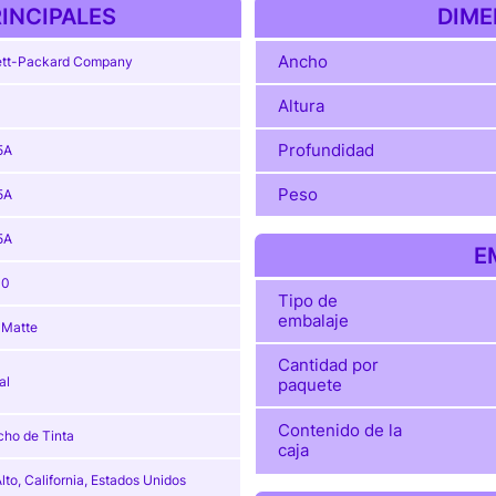
INCIPALES
DIME
Ancho
tt-Packard Company
Altura
Profundidad
5A
Peso
5A
5A
E
30
Tipo de
embalaje
 Matte
Cantidad por
al
paquete
Contenido de la
cho de Tinta
caja
lto, California, Estados Unidos