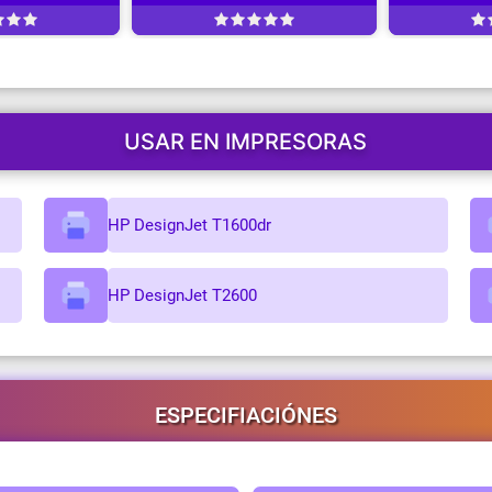
USAR EN IMPRESORAS
HP DesignJet T1600dr
HP DesignJet T2600
ESPECIFIACIÓNES