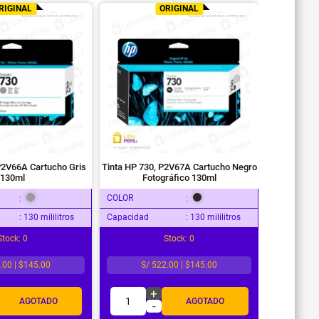
RIGINAL
ORIGINAL
P2V66A Cartucho Gris
Tinta HP 730, P2V67A Cartucho Negro
130ml
Fotográfico 130ml
COLOR
:
:
: 130 mililitros
Capacidad
: 130 mililitros
Stock: 0
Stock: 0
.00 | $145.00
S/ 522.00 | $145.00
+
1
AGOTADO
AGOTADO
-