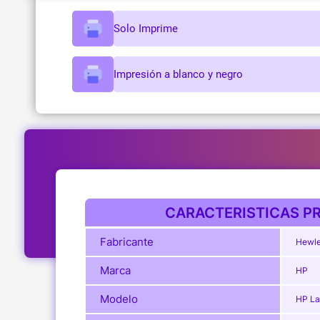
Solo Imprime
Impresión a blanco y negro
CARACTERISTICAS PR
Fabricante
Hewle
Marca
HP
Modelo
HP La