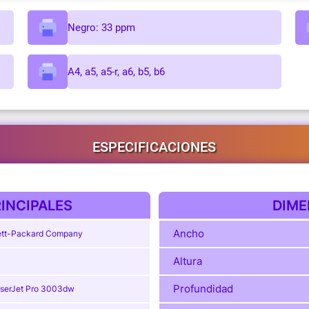
Negro: 33 ppm
A4, a5, a5-r, a6, b5, b6
ESPECIFICACIONES
INCIPALES
DIME
Ancho
tt-Packard Company
Altura
Profundidad
serJet Pro 3003dw