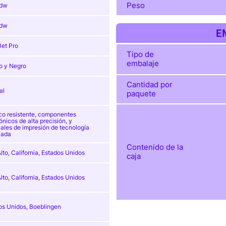
Peso
dw
dw
E
Jet Pro
Tipo de
embalaje
o y Negro
Cantidad por
al
paquete
ico resistente, componentes
ónicos de alta precisión, y
ales de impresión de tecnología
zada
Contenido de la
lto, California, Estados Unidos
caja
lto, California, Estados Unidos
os Unidos, Boeblingen