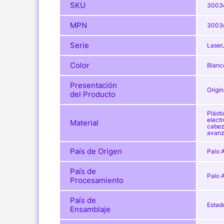
SKU
3003
MPN
3003
Serie
Laser
Color
Blanc
Presentación
Origin
del Producto
Plást
electr
Material
cabez
avan
País de Origen
Palo A
País de
Palo A
Procesamiento
País de
Estad
Ensamblaje