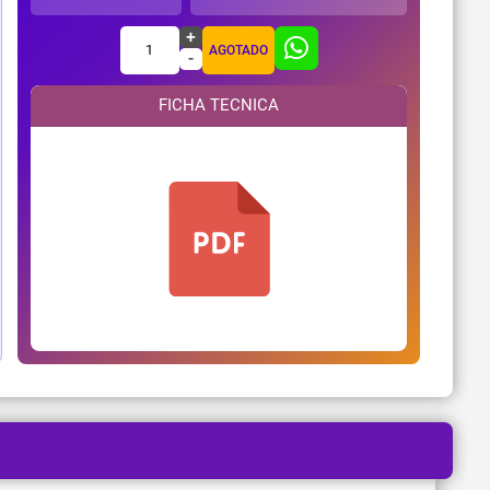
+
1
AGOTADO
-
FICHA TECNICA
¿Necesitas ayuda?