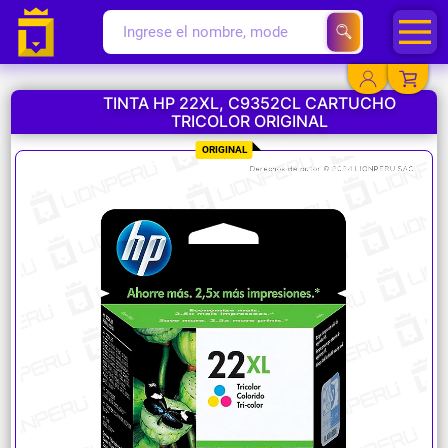
TINTA HP 22XL, C9352CL CARTUCHO
TRICOLOR ORIGINAL
YA EXISTO
ORIGINAL
SOY NUEVO