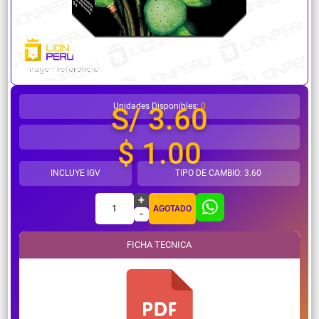
¿Necesitas ayuda?
Unidades Disponibles:
0
S/ 3.60
$ 1.00
INCLUYE IGV
TIPO DE CAMBIO: 3.60
+
1
AGOTADO
-
FICHA TECNICA