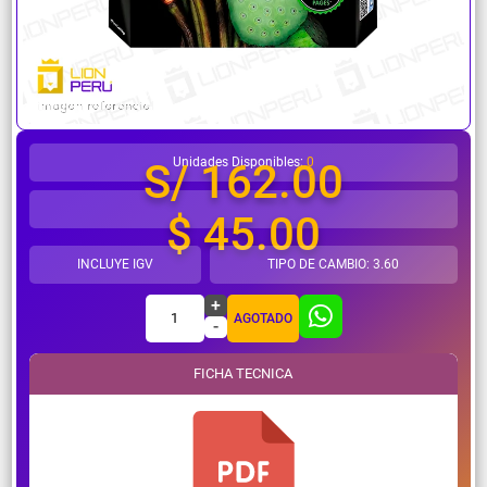
¿Necesitas ayuda?
Unidades Disponibles:
0
S/ 162.00
$ 45.00
INCLUYE IGV
TIPO DE CAMBIO: 3.60
+
1
AGOTADO
-
FICHA TECNICA