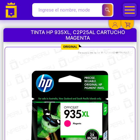
TINTA HP 935XL, C2P25AL CARTUCHO
MAGENTA
YA EXISTO
ORIGINAL
SOY NUEVO