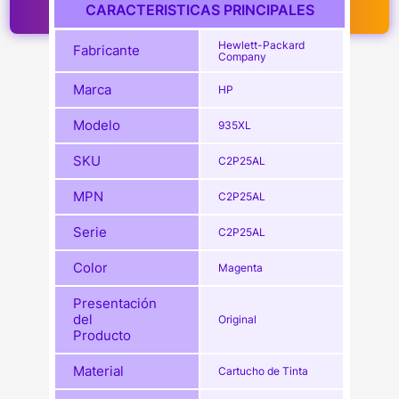
CARACTERISTICAS PRINCIPALES
Hewlett-Packard
Fabricante
Company
Marca
HP
Modelo
935XL
SKU
C2P25AL
MPN
C2P25AL
Serie
C2P25AL
Color
Magenta
Presentación
del
Original
Producto
Material
Cartucho de Tinta