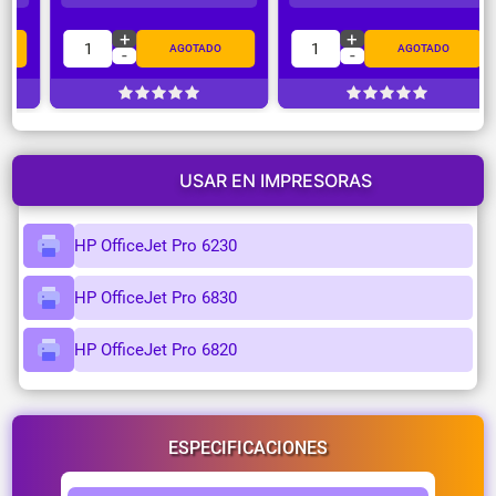
+
+
1
1
AGOTADO
AGOTADO
-
-
USAR EN IMPRESORAS
HP OfficeJet Pro 6230
HP OfficeJet Pro 6830
HP OfficeJet Pro 6820
ESPECIFICACIONES