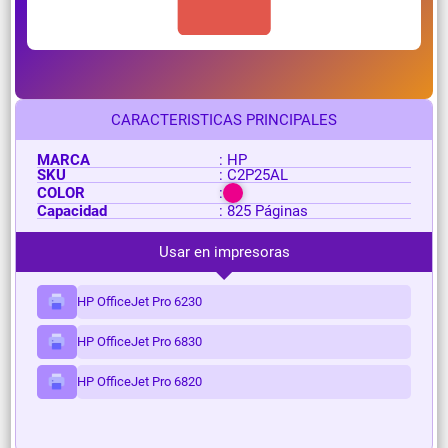
CARACTERISTICAS PRINCIPALES
MARCA
: HP
SKU
: C2P25AL
COLOR
:
Capacidad
: 825 Páginas
Usar en impresoras
HP OfficeJet Pro 6230
HP OfficeJet Pro 6830
HP OfficeJet Pro 6820