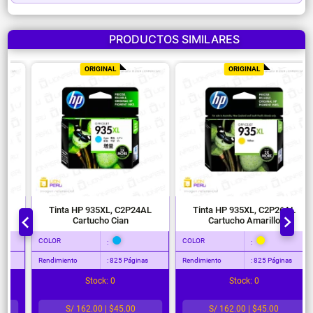
PRODUCTOS SIMILARES
ORIGINAL
ORIGINAL
Tinta HP 934XL, C2P23AL
Tinta HP 935XL, C2P24AL
Cartucho Negro
Cartucho Cian
COLOR
COLOR
:
:
Rendimiento
: 1000 paginas
Rendimiento
: 825 Páginas
Stock: 0
Stock: 0
S/ 234.00 | $65.00
S/ 162.00 | $45.00