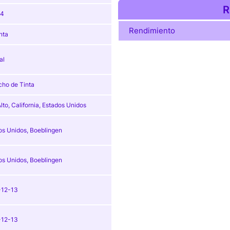
R
64
Rendimiento
nta
al
cho de Tinta
lto, California, Estados Unidos
os Unidos, Boeblingen
os Unidos, Boeblingen
-12-13
-12-13