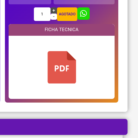
+
1
AGOTADO
-
FICHA TECNICA
¿Necesitas ayuda?