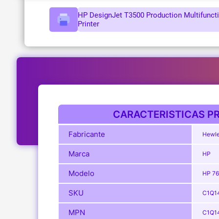
HP DesignJet T3500 Production Multifunct
Printer
CARACTERISTICAS PR
Fabricante
Hewle
Marca
HP
Modelo
HP 7
SKU
C1Q1
MPN
C1Q1