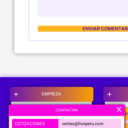
EMPRESA
CONTACTAR
NOSOTROS
CAM
COTIZACIONES
ventas@lionperu.com