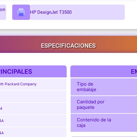
ion
HP DesignJet T3500
ESPECIFICACIONES
INCIPALES
E
Tipo de
tt-Packard Company
embalaje
Cantidad por
paquete
64
Contenido de la
4A
caja
4A