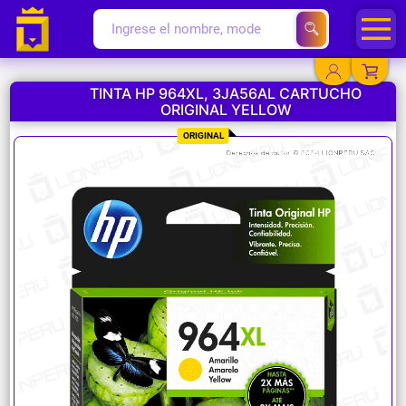
TINTA HP 964XL, 3JA56AL CARTUCHO
ORIGINAL YELLOW
YA EXISTO
ORIGINAL
SOY NUEVO