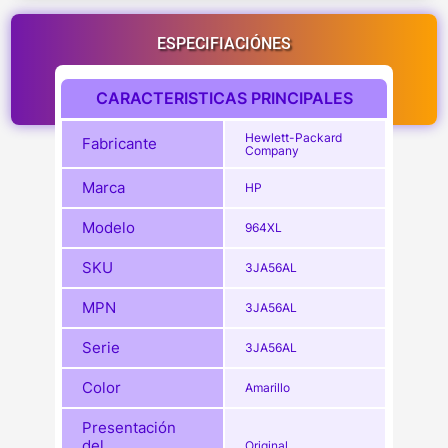
ESPECIFIACIÓNES
CARACTERISTICAS PRINCIPALES
Hewlett-Packard
Fabricante
Company
Marca
HP
Modelo
964XL
SKU
3JA56AL
MPN
3JA56AL
Serie
3JA56AL
Color
Amarillo
Presentación
del
Original