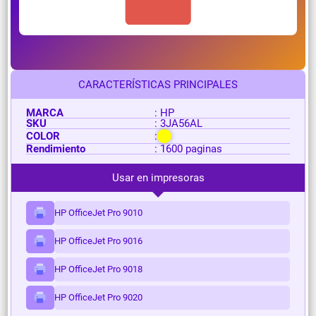
CARACTERÍSTICAS PRINCIPALES
MARCA
: HP
SKU
: 3JA56AL
COLOR
:
Rendimiento
: 1600 paginas
Usar en impresoras
HP OfficeJet Pro 9010
HP OfficeJet Pro 9016
HP OfficeJet Pro 9018
HP OfficeJet Pro 9020