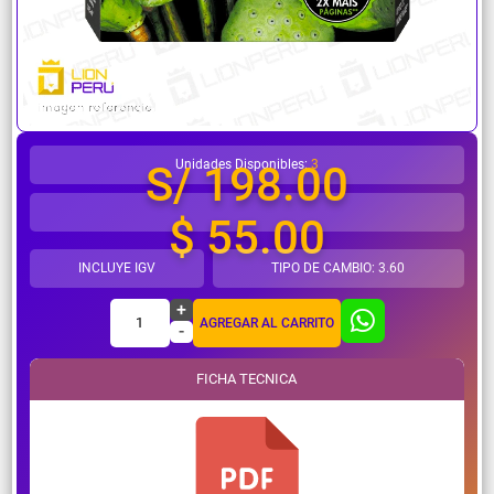
¿Necesitas ayuda?
Unidades Disponibles:
3
S/ 198.00
$ 55.00
INCLUYE IGV
TIPO DE CAMBIO: 3.60
+
1
AGREGAR AL CARRITO
-
FICHA TECNICA