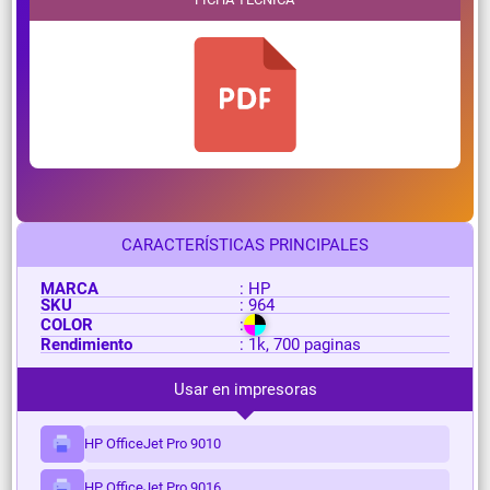
CARACTERÍSTICAS PRINCIPALES
MARCA
: HP
SKU
: 964
COLOR
:
Rendimiento
: 1k, 700 paginas
Usar en impresoras
HP OfficeJet Pro 9010
HP OfficeJet Pro 9016