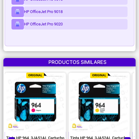
HP OfficeJet Pro 9018
HP OfficeJet Pro 9020
PRODUCTOS SIMILARES
ORIGINAL
ORIGINAL
o
Tinta HP 964, 3JA51AL Cartucho
Tinta HP 964, 3JA52AL Cartucho
Ti