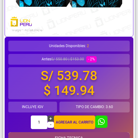
¿Necesitas ayuda?
Unidades Disponibles:
2
Antes
- 2%
S/ 550.80 | $153.00
S/ 539.78
$ 149.94
INCLUYE IGV
TIPO DE CAMBIO: 3.60
+
1
AGREGAR AL CARRITO
-
FICHA TECNICA