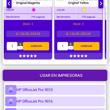
Original Magenta
Original Yellow
COLOR
COLOR
C
:
:
Rendimiento
: 700 paginas
Rendimiento
: 700 paginas
Re
Stock: 3
Stock: 3
S/ 126.00 | $35.00
S/ 126.00 | $35.00
+
+
1
1
AGREGAR
AGREGAR
-
-
USAR EN IMPRESORAS
HP OfficeJet Pro 9010
HP OfficeJet Pro 9016