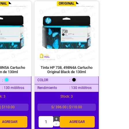
INAL
ORIGINAL
498N5A Cartucho
Tinta HP 738, 498N4A Cartucho
an de 130ml
Original Black de 130ml
COLOR
:
:
: 130 mililitros
Rendimiento
: 130 mililitros
k: 3
Stock: 3
 | $110.00
S/ 396.00 | $110.00
+
1
AGREGAR
AGREGAR
-