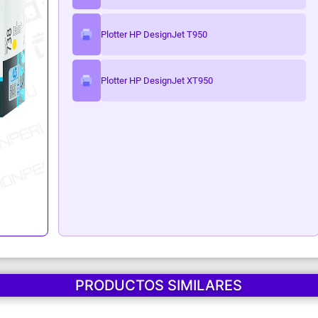
ark
Plotter HP DesignJet T950
Plotter HP DesignJet XT950
PRODUCTOS SIMILARES