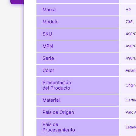
Marca
HP
Modelo
738
SKU
498N
MPN
498N
Serie
498N
Color
Amaril
Presentación
Origin
del Producto
Material
Cartuc
País de Origen
Palo A
País de
Estad
Procesamiento