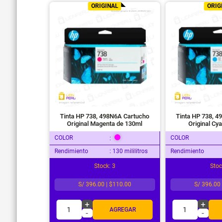
ORIGINAL
ORIG
Tinta HP 738, 498N6A Cartucho
Tinta HP 738, 
Original Magenta de 130ml
Original Cy
COLOR
COLOR
:
Rendimiento
: 130 mililitros
Rendimiento
Stock: 3
Stoc
S/ 396.00 | $110.00
S/ 396.00
+
+
1
1
AGREGAR
-
-