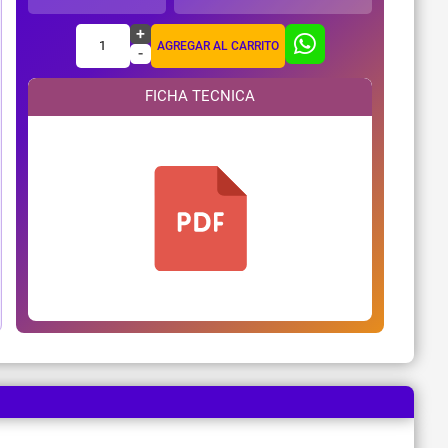
+
1
AGREGAR AL CARRITO
-
FICHA TECNICA
¿Necesitas ayuda?