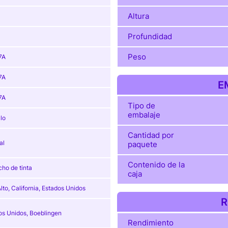
Altura
Profundidad
Peso
7A
7A
E
7A
Tipo de
embalaje
lo
Cantidad por
al
paquete
Contenido de la
ho de tinta
caja
lto, California, Estados Unidos
R
os Unidos, Boeblingen
Rendimiento