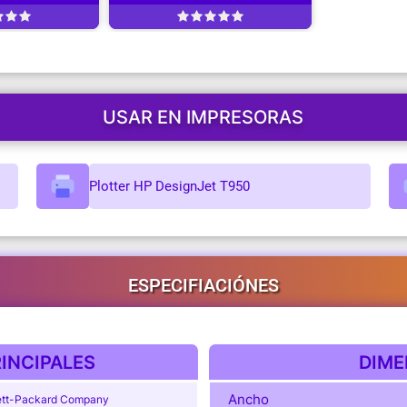
USAR EN IMPRESORAS
Plotter HP DesignJet T950
ESPECIFIACIÓNES
INCIPALES
DIME
Ancho
tt-Packard Company