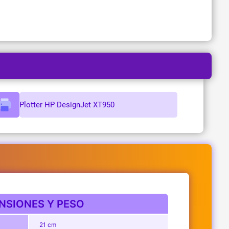
Plotter HP DesignJet XT950
NSIONES Y PESO
21 cm