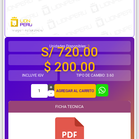
¿Necesitas ayuda?
Unidades Disponibles:
3
S/ 720.00
$ 200.00
INCLUYE IGV
TIPO DE CAMBIO: 3.60
+
1
AGREGAR AL CARRITO
-
FICHA TECNICA