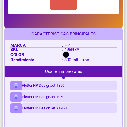
CARACTERÍSTICAS PRINCIPALES
MARCA
: HP
SKU
: 498N8A
COLOR
:
Rendimiento
: 300 mililitros
Usar en impresoras
Plotter HP DesignJet T850
Plotter HP DesignJet T950
Plotter HP DesignJet XT950