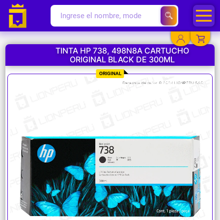
TINTA HP 738, 498N8A CARTUCHO
ORIGINAL BLACK DE 300ML
YA EXISTO
ORIGINAL
SOY NUEVO