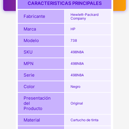
CARACTERISTICAS PRINCIPALES
Hewlett-Packard
Fabricante
Company
Marca
HP
Modelo
738
SKU
498N8A
MPN
498N8A
Serie
498N8A
Color
Negro
Presentación
del
Original
Producto
Material
Cartucho de tinta