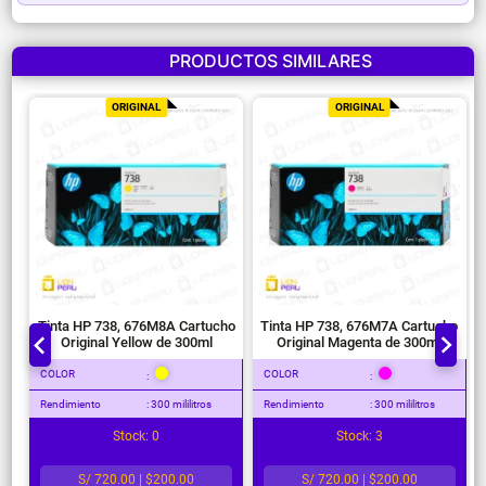
PRODUCTOS SIMILARES
ORIGINAL
ORIGINAL
Tinta HP 738, 676M8A Cartucho
Tinta HP 738, 676M7A Cartucho
Original Yellow de 300ml
Original Magenta de 300ml
COLOR
COLOR
:
:
Rendimiento
: 300 mililitros
Rendimiento
: 300 mililitros
Stock: 0
Stock: 3
S/ 720.00 | $200.00
S/ 720.00 | $200.00