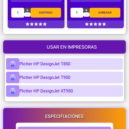
+
+
1
1
AGOTADO
AGREGAR
-
-
USAR EN IMPRESORAS
Plotter HP DesignJet T850
Plotter HP DesignJet T950
Plotter HP DesignJet XT950
ESPECIFIACIÓNES