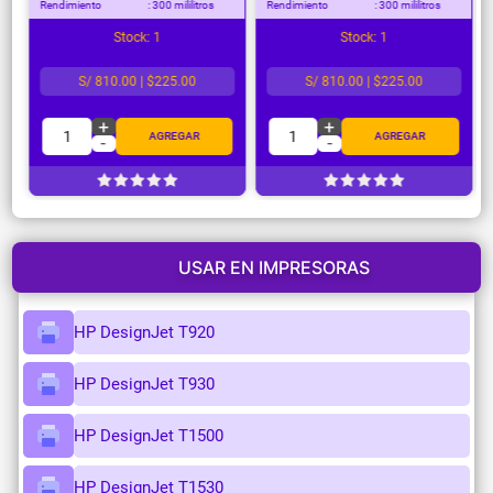
Rendimiento
: 300 mililitros
Rendimiento
: 300 mililitros
Stock: 1
Stock: 1
S/ 810.00 | $225.00
S/ 810.00 | $225.00
+
+
1
1
AGREGAR
AGREGAR
-
-
USAR EN IMPRESORAS
HP DesignJet T920
HP DesignJet T930
HP DesignJet T1500
HP DesignJet T1530