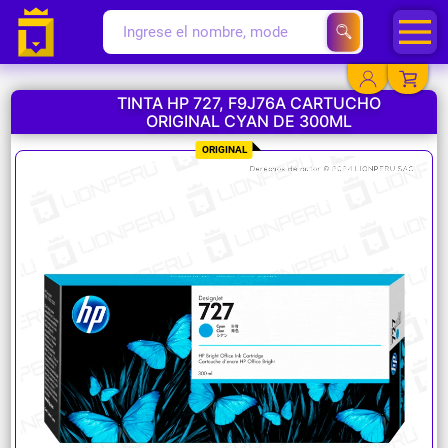
TINTA HP 727, F9J76A CARTUCHO
ORIGINAL CYAN DE 300ML
YA EXISTO
ORIGINAL
SOY NUEVO