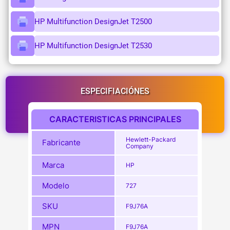
HP Multifunction DesignJet T2500
HP Multifunction DesignJet T2530
ESPECIFIACIÓNES
CARACTERISTICAS PRINCIPALES
Hewlett-Packard
Fabricante
Company
Marca
HP
Modelo
727
SKU
F9J76A
MPN
F9J76A