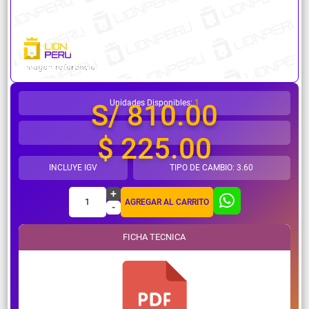
¿Necesitas ayuda?
Unidades Disponibles:
1
S/ 810.00
$ 225.00
INCLUYE IGV
TIPO DE CAMBIO: 3.60
+
1
AGREGAR AL CARRITO
-
FICHA TECNICA