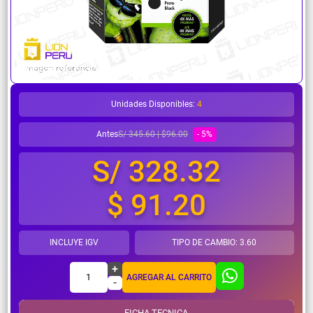
¿Necesitas ayuda?
Unidades Disponibles:
4
Antes
- 5%
S/ 345.60 | $96.00
S/ 328.32
$ 91.20
INCLUYE IGV
TIPO DE CAMBIO: 3.60
+
1
AGREGAR AL CARRITO
-
FICHA TECNICA