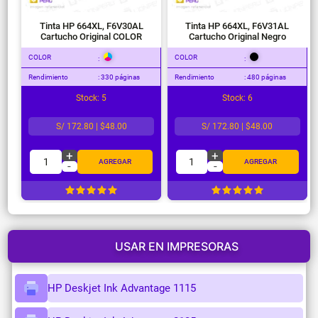
Tinta HP 664XL, F6V30AL
Tinta HP 664XL, F6V31AL
Cartucho Original COLOR
Cartucho Original Negro
COLOR
COLOR
:
:
Rendimiento
: 330 páginas
Rendimiento
: 480 páginas
Stock: 5
Stock: 6
S/ 172.80 | $48.00
S/ 172.80 | $48.00
+
+
1
1
AGREGAR
AGREGAR
-
-
USAR EN IMPRESORAS
HP Deskjet Ink Advantage 1115