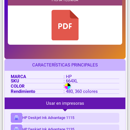
CARACTERÍSTICAS PRINCIPALES
MARCA
: HP
SKU
: 664XL
COLOR
:
Rendimiento
: 480, 360 colores
Usar en impresoras
HP Deskjet Ink Advantage 1115
HP Deskjet Ink Advantage 2135