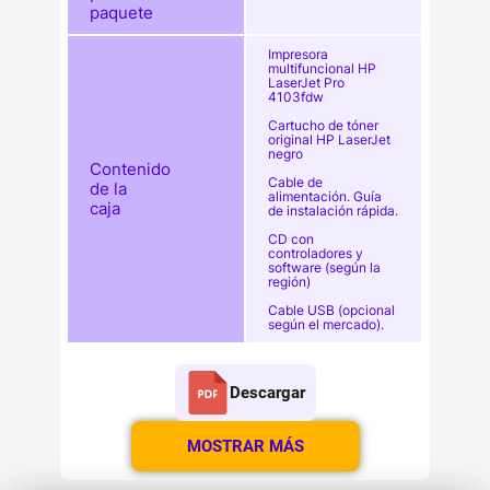
paquete
Impresora
multifuncional HP
LaserJet Pro
4103fdw
Cartucho de tóner
original HP LaserJet
negro
Contenido
Cable de
de la
alimentación. Guía
caja
de instalación rápida.
CD con
controladores y
software (según la
región)
Cable USB (opcional
según el mercado).
Descargar
MOSTRAR MÁS