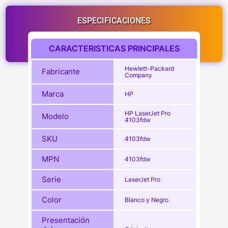
ESPECIFICACIONES
CARACTERISTICAS PRINCIPALES
Hewlett-Packard
Fabricante
Company
Marca
HP
HP LaserJet Pro
Modelo
4103fdw
SKU
4103fdw
MPN
4103fdw
Serie
LaserJet Pro
Color
Blanco y Negro
Presentación