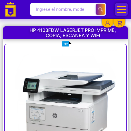
HP 4103FDW LASERJET PRO IMPRIME,
COPIA, ESCANEA Y WIFI
YA EXISTO
HP
SOY NUEVO