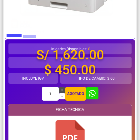
¿Necesitas ayuda?
Unidades Disponibles:
0
S/ 1,620.00
$ 450.00
INCLUYE IGV
TIPO DE CAMBIO: 3.60
+
1
AGOTADO
-
FICHA TECNICA