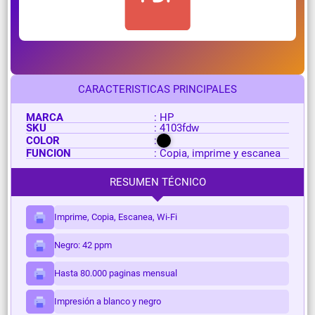
CARACTERISTICAS PRINCIPALES
MARCA
: HP
SKU
: 4103fdw
COLOR
:
FUNCION
: Copia, imprime y escanea
RESUMEN TÉCNICO
Imprime, Copia, Escanea, Wi-Fi
Negro: 42 ppm
Hasta 80.000 paginas mensual
Impresión a blanco y negro