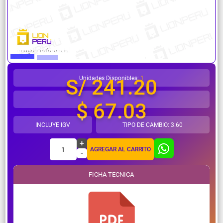
¿Necesitas ayuda?
Unidades Disponibles:
1
S/ 241.20
$ 67.03
INCLUYE IGV
TIPO DE CAMBIO: 3.60
+
1
AGREGAR AL CARRITO
-
FICHA TECNICA