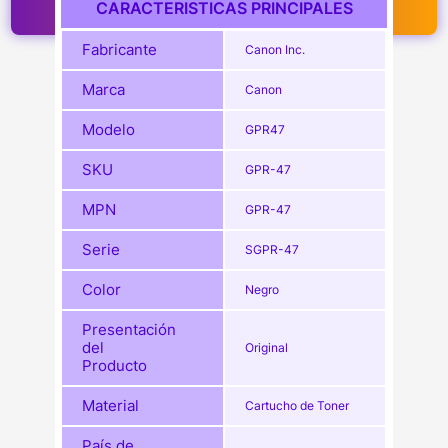
CARACTERISTICAS PRINCIPALES
Fabricante
Canon Inc.
Marca
Canon
Modelo
GPR47
SKU
GPR-47
MPN
GPR-47
Serie
SGPR-47
Color
Negro
Presentación
del
Original
Producto
Material
Cartucho de Toner
País de