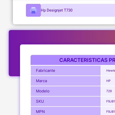
Hp Designjet T730
CARACTERISTICAS PR
Fabricante
Hewle
Marca
HP
Modelo
729
SKU
F9J8
MPN
F9J8