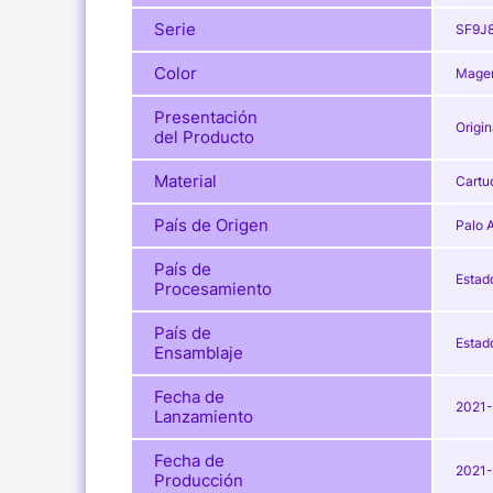
Serie
SF9J
Color
Magen
Presentación
Origin
del Producto
Material
Cartu
País de Origen
Palo A
País de
Estad
Procesamiento
País de
Estad
Ensamblaje
Fecha de
2021
Lanzamiento
Fecha de
2021
Producción