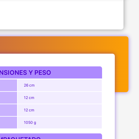
NSIONES Y PESO
26 cm
12 cm
12 cm
1050 g