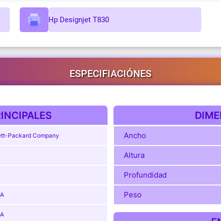
Hp Designjet T830
ESPECIFIACIÓNES
INCIPALES
DIME
Ancho
tt-Packard Company
Altura
Profundidad
Peso
1A
1A