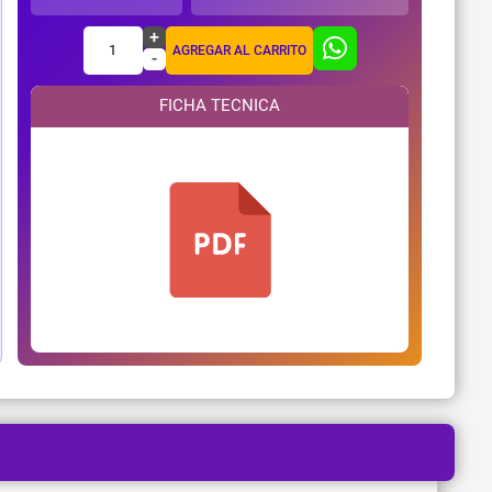
+
1
AGREGAR AL CARRITO
-
FICHA TECNICA
¿Necesitas ayuda?