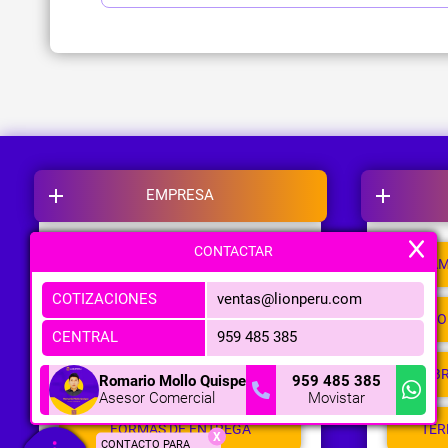
EMPRESA
CONTACTAR
NOSOTROS
CAM
COTIZACIONES
ventas@lionperu.com
NUESTRAS TIENDAS
PO
CENTRAL
959 485 385
METODOS DE PAGO
LIB
Romario Mollo Quispe
959 485 385
Asesor Comercial
Movistar
FORMAS DE ENTREGA
TER
X
CONTACTO PARA