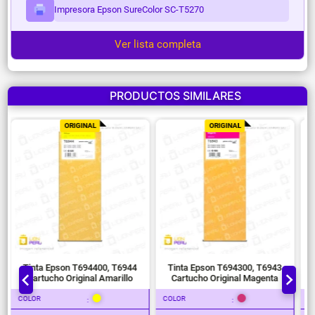
Impresora Epson SureColor SC-T5270
Ver lista completa
PRODUCTOS SIMILARES
ORIGINAL
ORIGINAL
Tinta Epson T694400, T6944
Tinta Epson T694300, T6943
Cartucho Original Amarillo
Cartucho Original Magenta
COLOR
COLOR
C
:
: