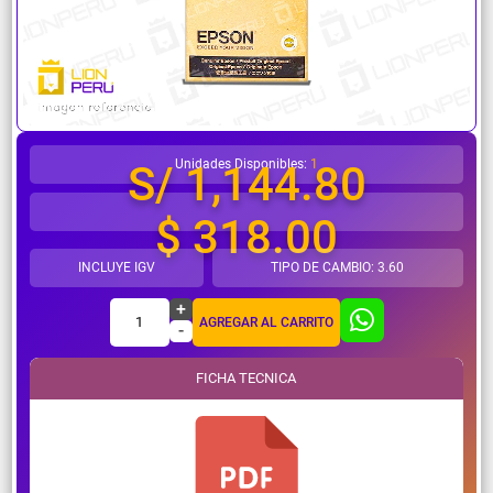
¿Necesitas ayuda?
Unidades Disponibles:
1
S/ 1,144.80
$ 318.00
INCLUYE IGV
TIPO DE CAMBIO: 3.60
+
1
AGREGAR AL CARRITO
-
FICHA TECNICA