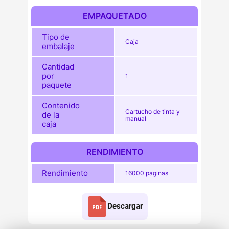
EMPAQUETADO
Tipo de
Caja
embalaje
Cantidad
por
1
paquete
Contenido
Cartucho de tinta y
de la
manual
caja
RENDIMIENTO
Rendimiento
16000 paginas
Descargar