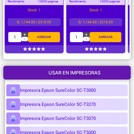
Rendimiento
: 16000 paginas
Rendimiento
: 16000 paginas
Re
Stock: 1
Stock: 1
S/ 1,144.80 | $318.00
S/ 1,144.80 | $318.00
+
+
1
1
AGREGAR
AGREGAR
-
-
USAR EN IMPRESORAS
Impresora Epson SureColor SC-T3000
Impresora Epson SureColor SC-T3270
Impresora Epson SureColor SC-T3070
Impresora Epson SureColor SC-T5000