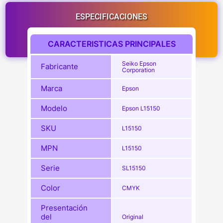
ESPECIFICACIONES
CARACTERISTICAS PRINCIPALES
Seiko Epson
Fabricante
Corporation
Marca
Epson
Modelo
Epson L15150
SKU
L15150
MPN
L15150
Serie
SL15150
Color
CMYK
Presentación
del
Original