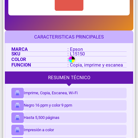
CARACTERISTICAS PRINCIPALES
MARCA
: Epson
SKU
: L15150
COLOR
:
FUNCION
: Copia, imprime y escanea
RESUMEN TÉCNICO
Imprime, Copia, Escanea, Wi-Fi
Negro 16 ppm y color 9 ppm
Hasta 5,500 páginas
Impresión a color