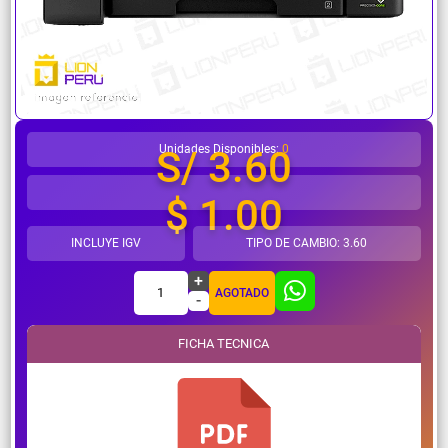
¿Necesitas ayuda?
Unidades Disponibles:
0
S/ 3.60
$ 1.00
INCLUYE IGV
TIPO DE CAMBIO: 3.60
+
1
AGOTADO
-
FICHA TECNICA