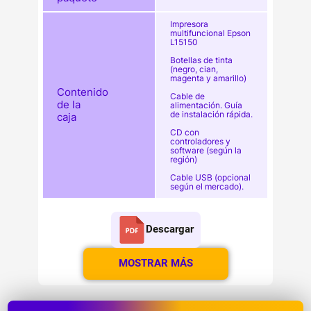
Impresora
multifuncional Epson
L15150
Botellas de tinta
(negro, cian,
magenta y amarillo)
Contenido
Cable de
de la
alimentación. Guía
de instalación rápida.
caja
CD con
controladores y
software (según la
región)
Cable USB (opcional
según el mercado).
Descargar
MOSTRAR MÁS