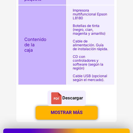
Impresora
multifuncional Epson
L8180
Botellas de tinta
(negro, cian,
magenta y amarillo)
Contenido
Cable de
de la
alimentación. Guía
de instalación rápida.
caja
CD con
controladores y
software (según la
región)
Cable USB (opcional
según el mercado).
Descargar
MOSTRAR MÁS