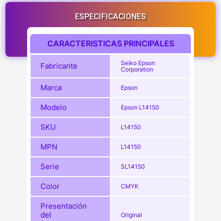
ESPECIFICACIONES
CARACTERISTICAS PRINCIPALES
Seiko Epson
Fabricante
Corporation
Marca
Epson
Modelo
Epson L14150
SKU
L14150
MPN
L14150
Serie
SL14150
Color
CMYK
Presentación
del
Original