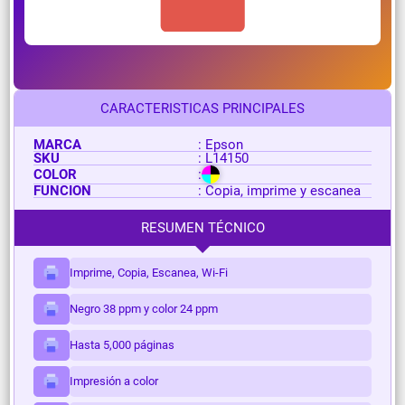
CARACTERISTICAS PRINCIPALES
MARCA
: Epson
SKU
: L14150
COLOR
:
FUNCION
: Copia, imprime y escanea
RESUMEN TÉCNICO
Imprime, Copia, Escanea, Wi-Fi
Negro 38 ppm y color 24 ppm
Hasta 5,000 páginas
Impresión a color