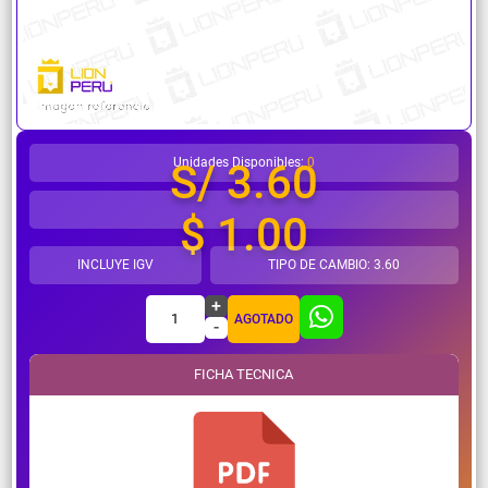
¿Necesitas ayuda?
Unidades Disponibles:
0
S/ 3.60
$ 1.00
INCLUYE IGV
TIPO DE CAMBIO: 3.60
+
1
AGOTADO
-
FICHA TECNICA