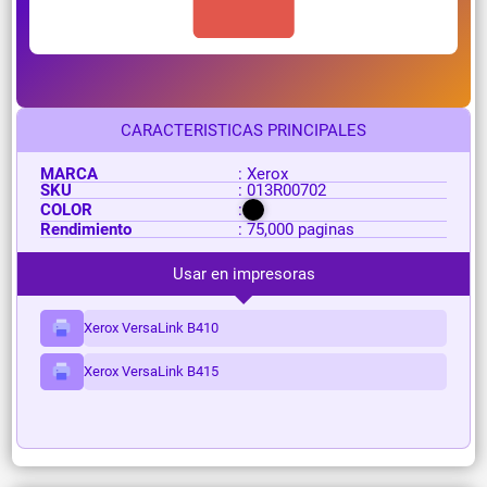
CARACTERISTICAS PRINCIPALES
MARCA
: Xerox
SKU
: 013R00702
COLOR
:
Rendimiento
: 75,000 paginas
Usar en impresoras
Xerox VersaLink B410
Xerox VersaLink B415