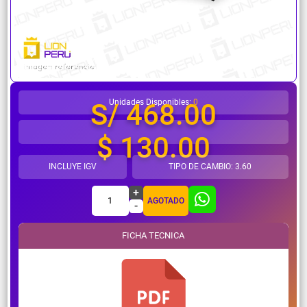
¿Necesitas ayuda?
Unidades Disponibles:
0
S/ 468.00
$ 130.00
INCLUYE IGV
TIPO DE CAMBIO: 3.60
+
1
AGOTADO
-
FICHA TECNICA