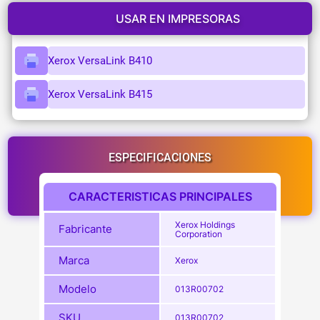
USAR EN IMPRESORAS
Xerox VersaLink B410
Xerox VersaLink B415
ESPECIFICACIONES
CARACTERISTICAS PRINCIPALES
Xerox Holdings
Fabricante
Corporation
Marca
Xerox
Modelo
013R00702
SKU
013R00702