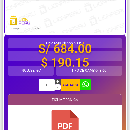
¿Necesitas ayuda?
Unidades Disponibles:
0
S/ 684.00
$ 190.15
INCLUYE IGV
TIPO DE CAMBIO: 3.60
+
1
AGOTADO
-
FICHA TECNICA