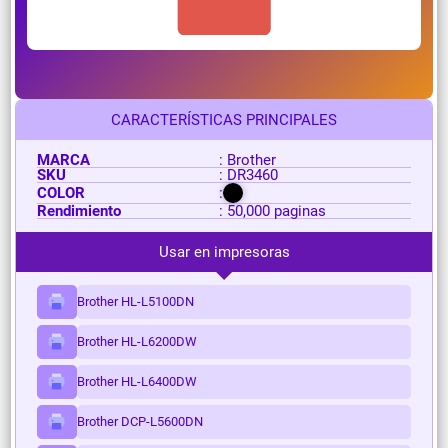
CARACTERÍSTICAS PRINCIPALES
MARCA
: Brother
SKU
: DR3460
COLOR
:
Rendimiento
: 50,000 paginas
Usar en impresoras
Brother HL-L5100DN
Brother HL-L6200DW
Brother HL-L6400DW
Brother DCP-L5600DN