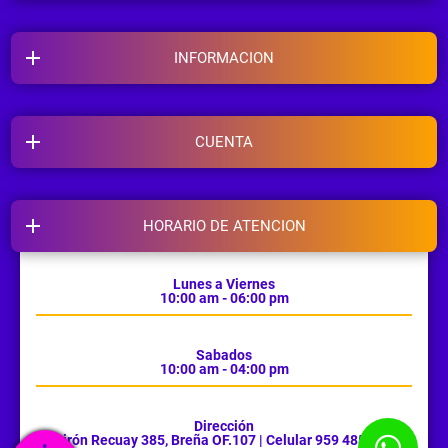
INFORMACION
CUENTA
HORARIO DE ATENCION
Lunes a Viernes
10:00 am - 06:00 pm
Sabados
10:00 am - 04:00 pm
Dirección
Jirón Recuay 385, Breña OF.107 | Celular 959 485 385