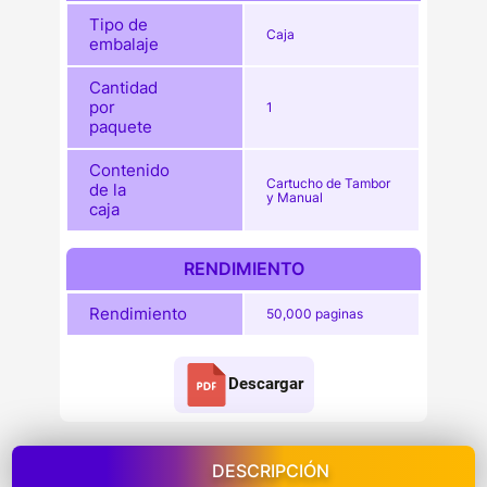
Tipo de
Caja
embalaje
Cantidad
por
1
paquete
Contenido
Cartucho de Tambor
de la
y Manual
caja
RENDIMIENTO
Rendimiento
50,000 paginas
Descargar
DESCRIPCIÓN