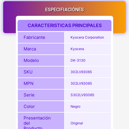
ESPECIFIACIÓNES
CARACTERISTICAS PRINCIPALES
Fabricante
Kyocera Corporation
Marca
Kyocera
Modelo
DK-3130
SKU
302LV93065
MPN
302LV93065
Serie
S302LV93065
Color
Negro
Presentación
del
Original
Producto