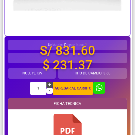
¿Necesitas ayuda?
Unidades Disponibles:
1
S/ 831.60
$ 231.37
INCLUYE IGV
TIPO DE CAMBIO: 3.60
+
1
AGREGAR AL CARRITO
-
FICHA TECNICA