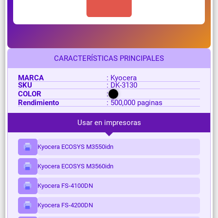
CARACTERÍSTICAS PRINCIPALES
MARCA
: Kyocera
SKU
: DK-3130
COLOR
:
Rendimiento
: 500,000 paginas
Usar en impresoras
Kyocera ECOSYS M3550idn
Kyocera ECOSYS M3560idn
Kyocera FS-4100DN
Kyocera FS-4200DN