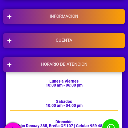
INFORMACION
CUENTA
HORARIO DE ATENCION
Lunes a Viernes
10:00 am - 06:00 pm
Sabados
10:00 am - 04:00 pm
Dirección
Jirón Recuay 385, Breña OF.107 | Celular 959 485 385