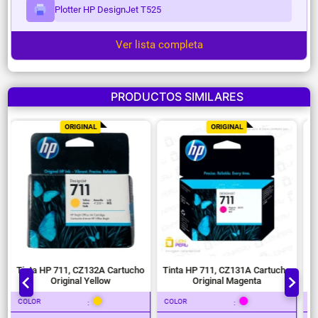
Plotter HP DesignJet T525
Ver lista completa
PRODUCTOS SIMILARES
ORIGINAL
ORIGINAL
Tinta HP 711, CZ132A Cartucho
Tinta HP 711, CZ131A Cartucho
Ti
Original Yellow
Original Magenta
COLOR
COLOR
C
:
: