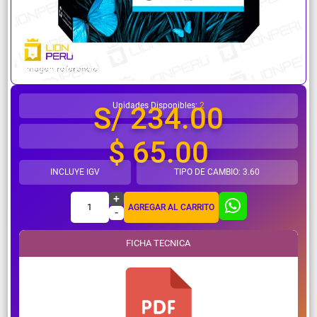
¿Necesitas ayuda?
Unidades Disponibles:
2
S/ 234.00
$ 65.00
INCLUYE IGV
TIPO DE CAMBIO: 3.60
+
1
AGREGAR AL CARRITO
-
FICHA TECNICA