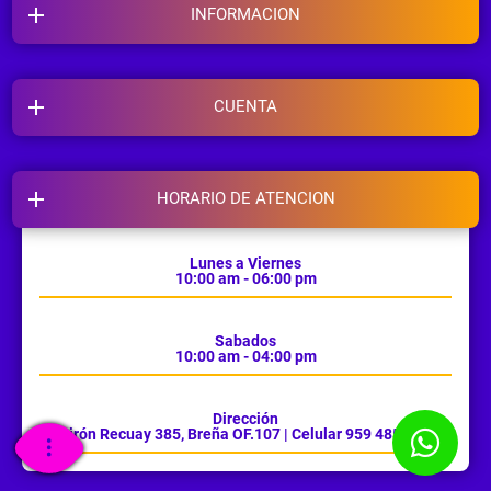
INFORMACION
CUENTA
HORARIO DE ATENCION
Lunes a Viernes
10:00 am - 06:00 pm
Sabados
10:00 am - 04:00 pm
Dirección
Jirón Recuay 385, Breña OF.107 | Celular 959 485 385